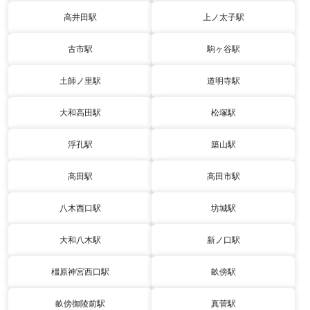
高井田駅
上ノ太子駅
古市駅
駒ヶ谷駅
土師ノ里駅
道明寺駅
大和高田駅
松塚駅
浮孔駅
築山駅
高田駅
高田市駅
八木西口駅
坊城駅
大和八木駅
新ノ口駅
橿原神宮西口駅
畝傍駅
畝傍御陵前駅
真菅駅