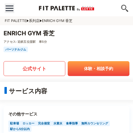
FIT PALETTE
系列店
ENRICH GYM 香芝
ENRICH GYM 香芝
アクセス:
近鉄五位堂駅 車5分
パーソナルジム
公式サイト
体験・相談予約
サービス内容
その他サービス
駐車場
ロッカー
完全個室
水素水
食事指導
無料カウンセリング
駅から5分以内