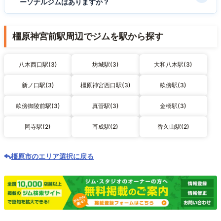
ーソナルジムはありますか？
橿原神宮前駅周辺でジムを駅から探す
八木西口駅(3)
坊城駅(3)
大和八木駅(3)
新ノ口駅(3)
橿原神宮西口駅(3)
畝傍駅(3)
畝傍御陵前駅(3)
真菅駅(3)
金橋駅(3)
岡寺駅(2)
耳成駅(2)
香久山駅(2)
橿原市のエリア選択に戻る