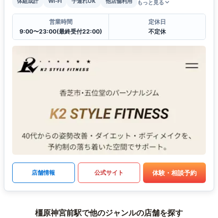
体組成計
Wi-Fi
子連れOK
他店舗利用
もっと見る
営業時間
定休日
9:00〜23:00(最終受付22:00)
不定休
体験・相談予約
店舗情報
公式サイト
橿原神宮前駅で他のジャンルの店舗を探す