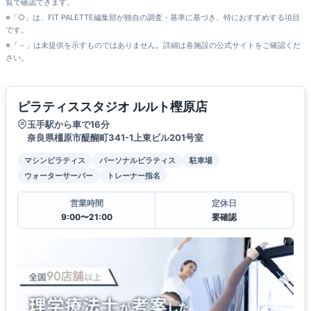
覧で確認できます。
※「○」は、FIT PALETTE編集部が独自の調査・基準に基づき、特におすすめする項目
です。
※「－」は未提供を示すものではありません。詳細は各施設の公式サイトをご確認くだ
さい。
ピラティススタジオ ルルト樫原店
玉手駅から車で16分
奈良県橿原市醍醐町341-1上東ビル201号室
マシンピラティス
パーソナルピラティス
駐車場
ウォーターサーバー
トレーナー指名
営業時間
定休日
9:00〜21:00
要確認