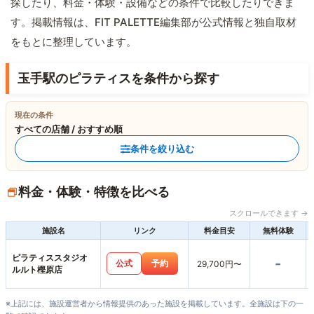
探したり、料金・体験・設備などの条件で比較したりできま
す。掲載情報は、FIT PALETTE編集部が公式情報と独自取材
をもとに整理しています。
玉手駅のピラティスを条件から探す
現在の条件
すべての店舗 / おすすめ順
条件を絞り込む
料金・体験・特徴を比べる
スクロールできます →
施設名
リンク
料金目安
無料体験
ピラティススタジオ
-
公式
予約
29,700円〜
ルルト樫原店
※上記には、施設運営者から情報提供のあった施設を掲載しています。全施設は下の一