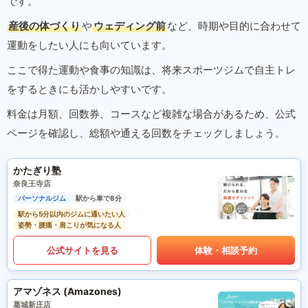
です。
産後の体づくり
や
ウェディング前
など、時期や目的に合わせて
運動をしたい人にも向いています。
ここで得た運動や食事の知識は、将来スポーツジムで自主トレ
をするときにも活かしやすいです。
料金は月額、回数券、コースなど複雑な場合があるため、公式
ページを確認し、総額や通える回数をチェックしましょう。
かたぎり塾
奈良王寺店
パーソナルジム
駅から車で8分
駅から5分以内のジムに通いたい人
姿勢・腰痛・肩こりが気になる人
公式サイトを見る
体験・相談予約
アマゾネス (Amazones)
葛城新庄店