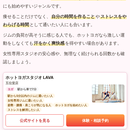
にも始めやすいジャンルです。
痩せることだけでなく、
自分の時間を作ること
や
ストレスをや
わらげる時間
として通いたい人にも合います。
ジムの負荷が高そうに感じる人でも、ホットヨガなら激しい運
動をしなくても
汗をかく爽快感
を得やすい場合があります。
女性専用スタジオの安心感や、無理なく続けられる回数かも確
認しましょう。
ホットヨガスタジオ LAVA
五位堂店
ヨガ
駅から車で7分
駅から5分以内のジムに通いたい人
女性専用ジムに通いたい人
姿勢・腰痛・肩こりが気になる人
ホットヨガを始めたい人
ストレスを解消したい人
公式サイトを見る
体験・相談予約