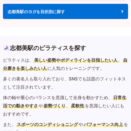
志都美駅のヨガを目的別に探す
志都美駅のピラティスを探す
ピラティスは、
美しい姿勢やボディラインを目指したい人
、
自
分磨きを楽しみたい人
に人気のトレーニングです。
多くの著名人も取り入れており、SNSでも話題のフィットネス
として注目されています。
体の軸や重心のバランスを意識して全身を動かすため、
日常生
活での動きやすさ
や
姿勢づくり
、
柔軟性
を意識したい人にも
おすすめです。
また、
スポーツのコンディショニング
や
パフォーマンス向上
を