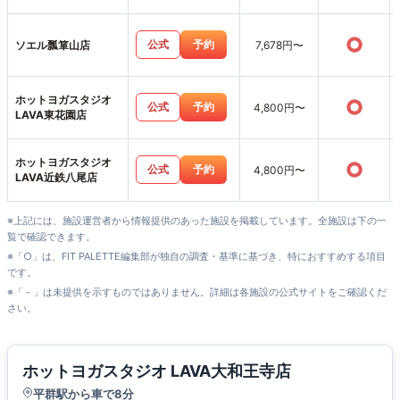
雄南店
○
公式
予約
ソエル瓢箪山店
7,678円〜
ホットヨガスタジオ
○
公式
予約
4,800円〜
LAVA東花園店
ホットヨガスタジオ
○
公式
予約
4,800円〜
LAVA近鉄八尾店
※上記には、施設運営者から情報提供のあった施設を掲載しています。全施設は下の一
覧で確認できます。
※「○」は、FIT PALETTE編集部が独自の調査・基準に基づき、特におすすめする項目
です。
※「－」は未提供を示すものではありません。詳細は各施設の公式サイトをご確認くだ
さい。
ホットヨガスタジオ LAVA大和王寺店
平群駅から車で8分