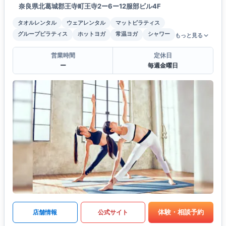
奈良県北葛城郡王寺町王寺2ー6ー12服部ビル4F
タオルレンタル
ウェアレンタル
マットピラティス
グループピラティス
ホットヨガ
常温ヨガ
シャワー
もっと見る
営業時間
定休日
ー
毎週金曜日
体験・相談予約
店舗情報
公式サイト