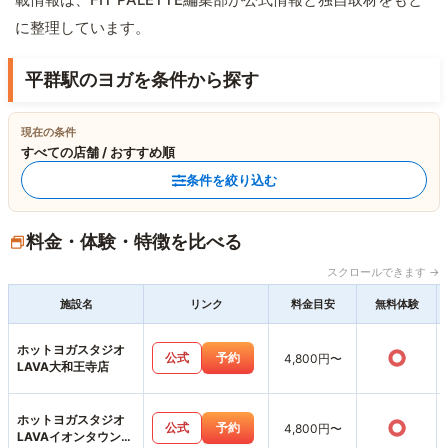
に整理しています。
平群駅のヨガを条件から探す
現在の条件
すべての店舗 / おすすめ順
条件を絞り込む
料金・体験・特徴を比べる
スクロールできます →
施設名
リンク
料金目安
無料体験
ホットヨガスタジオ
○
公式
予約
4,800円〜
LAVA大和王寺店
ホットヨガスタジオ
○
公式
予約
4,800円〜
LAVAイオンタウン富