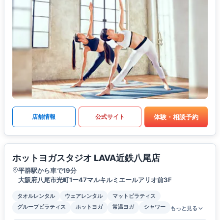
体験・相談予約
店舗情報
公式サイト
ホットヨガスタジオ LAVA近鉄八尾店
平群駅から車で19分
大阪府八尾市光町1ー47マルキルミエールアリオ前3F
タオルレンタル
ウェアレンタル
マットピラティス
グループピラティス
ホットヨガ
常温ヨガ
シャワー
もっと見る