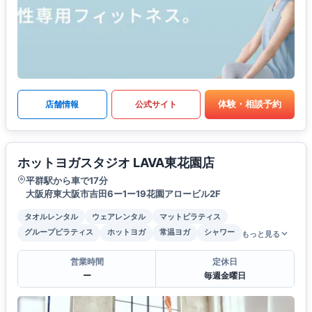
体験・相談予約
店舗情報
公式サイト
ホットヨガスタジオ LAVA東花園店
平群駅から車で17分
大阪府東大阪市吉田6ー1ー19花園アロービル2F
タオルレンタル
ウェアレンタル
マットピラティス
グループピラティス
ホットヨガ
常温ヨガ
シャワー
もっと見る
営業時間
定休日
ー
毎週金曜日