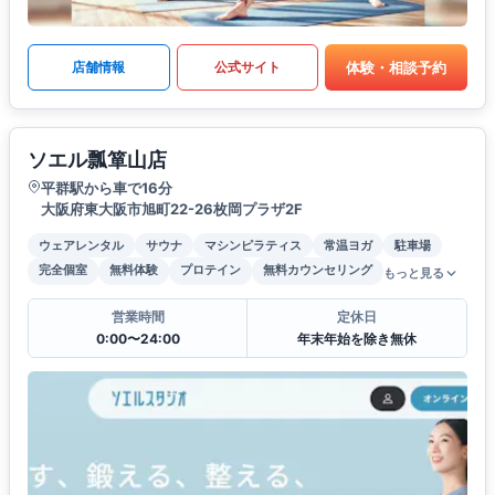
体験・相談予約
店舗情報
公式サイト
ソエル瓢箪山店
平群駅から車で16分
大阪府東大阪市旭町22-26枚岡プラザ2F
ウェアレンタル
サウナ
マシンピラティス
常温ヨガ
駐車場
完全個室
無料体験
プロテイン
無料カウンセリング
もっと見る
営業時間
定休日
0:00〜24:00
年末年始を除き無休