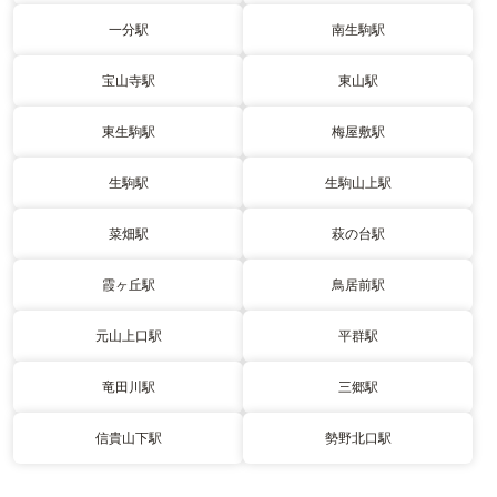
一分駅
南生駒駅
宝山寺駅
東山駅
東生駒駅
梅屋敷駅
生駒駅
生駒山上駅
菜畑駅
萩の台駅
霞ヶ丘駅
鳥居前駅
元山上口駅
平群駅
竜田川駅
三郷駅
信貴山下駅
勢野北口駅