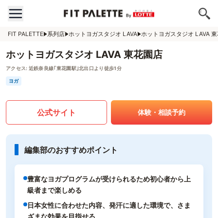
FIT PALETTE
系列店
ホットヨガスタジオ LAVA
ホットヨガスタジオ LAVA 
ホットヨガスタジオ LAVA 東花園店
アクセス:
近鉄奈良線｢東花園駅｣北出口より徒歩1分
ヨガ
公式サイト
体験・相談予約
編集部のおすすめポイント
豊富なヨガプログラムが受けられるため初心者から上
級者まで楽しめる
日本女性に合わせた内容、発汗に適した環境で、さま
ざまな効果を目指せる