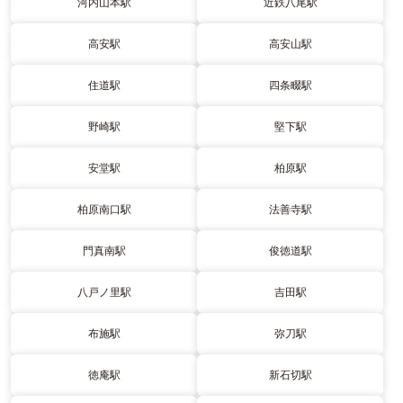
河内山本駅
近鉄八尾駅
高安駅
高安山駅
住道駅
四条畷駅
野崎駅
堅下駅
安堂駅
柏原駅
柏原南口駅
法善寺駅
門真南駅
俊徳道駅
八戸ノ里駅
吉田駅
布施駅
弥刀駅
徳庵駅
新石切駅