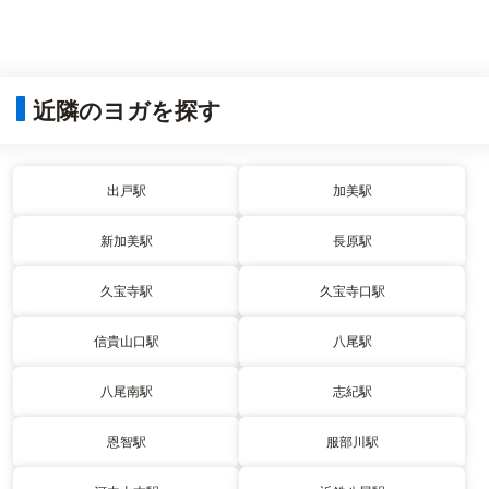
近隣のヨガを探す
出戸駅
加美駅
新加美駅
長原駅
久宝寺駅
久宝寺口駅
信貴山口駅
八尾駅
八尾南駅
志紀駅
恩智駅
服部川駅