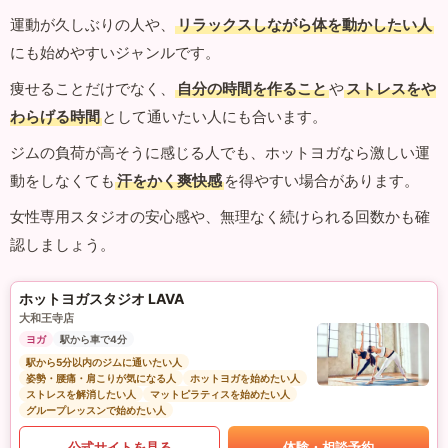
運動が久しぶりの人や、
リラックスしながら体を動かしたい人
にも始めやすいジャンルです。
痩せることだけでなく、
自分の時間を作ること
や
ストレスをや
わらげる時間
として通いたい人にも合います。
ジムの負荷が高そうに感じる人でも、ホットヨガなら激しい運
動をしなくても
汗をかく爽快感
を得やすい場合があります。
女性専用スタジオの安心感や、無理なく続けられる回数かも確
認しましょう。
ホットヨガスタジオ LAVA
大和王寺店
ヨガ
駅から車で4分
駅から5分以内のジムに通いたい人
姿勢・腰痛・肩こりが気になる人
ホットヨガを始めたい人
ストレスを解消したい人
マットピラティスを始めたい人
グループレッスンで始めたい人
公式サイトを見る
体験・相談予約