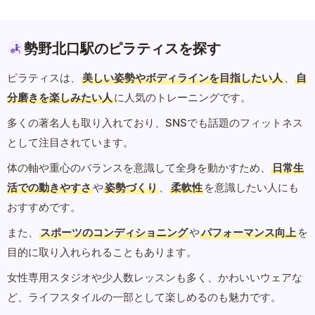
勢野北口駅のピラティスを探す
ピラティスは、
美しい姿勢やボディラインを目指したい人
、
自
分磨きを楽しみたい人
に人気のトレーニングです。
多くの著名人も取り入れており、SNSでも話題のフィットネス
として注目されています。
体の軸や重心のバランスを意識して全身を動かすため、
日常生
活での動きやすさ
や
姿勢づくり
、
柔軟性
を意識したい人にも
おすすめです。
また、
スポーツのコンディショニング
や
パフォーマンス向上
を
目的に取り入れられることもあります。
女性専用スタジオや少人数レッスンも多く、かわいいウェアな
ど、ライフスタイルの一部として楽しめるのも魅力です。