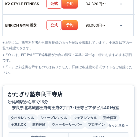
-
公式
予約
K2 STYLE FITNESS
34,320円〜
-
公式
予約
ENRICH GYM 香芝
96,000円〜
※上記には、施設運営者から情報提供のあった施設を掲載しています。全施設は下の一
覧で確認できます。
※「○」は、FIT PALETTE編集部が独自の調査・基準に基づき、特におすすめする項目
です。
※「－」は未提供を示すものではありません。詳細は各施設の公式サイトをご確認くだ
さい。
かたぎり塾奈良王寺店
結崎駅から車で15分
奈良県北葛城郡王寺町王寺2丁目7-1王寺ピアザビル401号室
タオルレンタル
シューズレンタル
ウェアレンタル
完全個室
子連れOK
無料体験
ウォーターサーバー
プロテイン
もっと見る