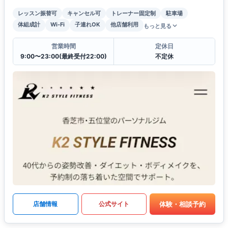
レッスン振替可
キャンセル可
トレーナー固定制
駐車場
体組成計
Wi-Fi
子連れOK
他店舗利用
もっと見る
営業時間
定休日
9:00〜23:00(最終受付22:00)
不定休
体験・相談予約
店舗情報
公式サイト