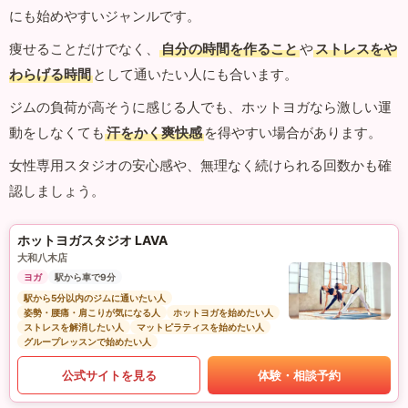
にも始めやすいジャンルです。
痩せることだけでなく、
自分の時間を作ること
や
ストレスをや
わらげる時間
として通いたい人にも合います。
ジムの負荷が高そうに感じる人でも、ホットヨガなら激しい運
動をしなくても
汗をかく爽快感
を得やすい場合があります。
女性専用スタジオの安心感や、無理なく続けられる回数かも確
認しましょう。
ホットヨガスタジオ LAVA
大和八木店
ヨガ
駅から車で9分
駅から5分以内のジムに通いたい人
姿勢・腰痛・肩こりが気になる人
ホットヨガを始めたい人
ストレスを解消したい人
マットピラティスを始めたい人
グループレッスンで始めたい人
公式サイトを見る
体験・相談予約