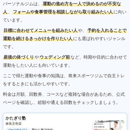
パーソナルジムは、
運動の進め方を一人で決めるのが不安な
人
、
フォームや食事管理を相談しながら取り組みたい人
に向い
ています。
目標に合わせてメニューを組みたい人
や、
予約を入れることで
運動を続けるきっかけを作りたい人
にも選ばれやすいジャンル
です。
産後の体づくり
や
ウェディング前
など、時期や目的に合わせて
運動をしたい人にも向いています。
ここで得た運動や食事の知識は、将来スポーツジムで自主トレ
をするときにも活かしやすいです。
料金は月額、回数券、コースなど複雑な場合があるため、公式
ページを確認し、総額や通える回数をチェックしましょう。
かたぎり塾
奈良王寺店
パーソナルジム
駅から車で18分