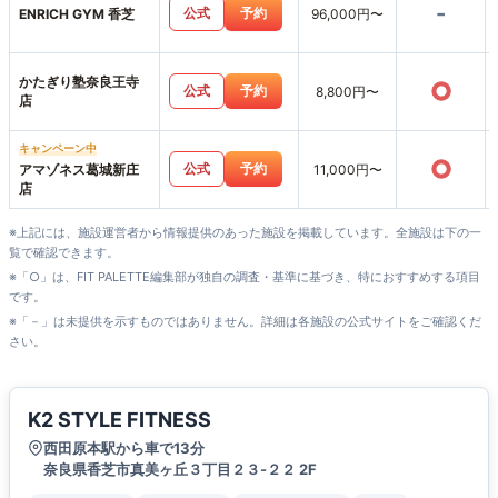
-
公式
予約
ENRICH GYM 香芝
96,000円〜
かたぎり塾奈良王寺
○
公式
予約
8,800円〜
店
キャンペーン中
○
公式
予約
アマゾネス葛城新庄
11,000円〜
店
※上記には、施設運営者から情報提供のあった施設を掲載しています。全施設は下の一
覧で確認できます。
※「○」は、FIT PALETTE編集部が独自の調査・基準に基づき、特におすすめする項目
です。
※「－」は未提供を示すものではありません。詳細は各施設の公式サイトをご確認くだ
さい。
K2 STYLE FITNESS
西田原本駅から車で13分
奈良県香芝市真美ヶ丘３丁目２３-２２ 2F