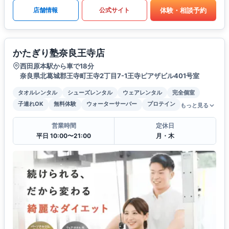
体験・相談予約
店舗情報
公式サイト
かたぎり塾奈良王寺店
西田原本駅から車で18分
奈良県北葛城郡王寺町王寺2丁目7-1王寺ピアザビル401号室
タオルレンタル
シューズレンタル
ウェアレンタル
完全個室
子連れOK
無料体験
ウォーターサーバー
プロテイン
もっと見る
営業時間
定休日
平日 10:00〜21:00
月・木