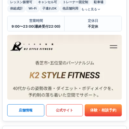
レッスン振替可
キャンセル可
トレーナー固定制
駐車場
体組成計
Wi-Fi
子連れOK
他店舗利用
もっと見る
営業時間
定休日
9:00〜23:00(最終受付22:00)
不定休
体験・相談予約
店舗情報
公式サイト