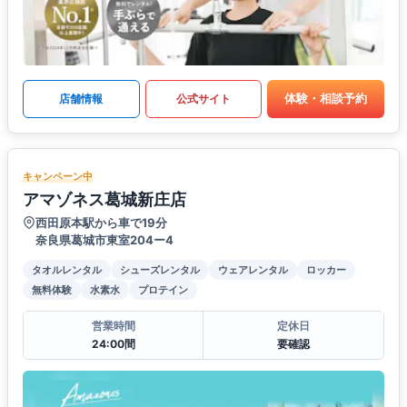
体験・相談予約
店舗情報
公式サイト
キャンペーン中
アマゾネス葛城新庄店
西田原本駅から車で19分
奈良県葛城市東室204ー4
タオルレンタル
シューズレンタル
ウェアレンタル
ロッカー
無料体験
水素水
プロテイン
営業時間
定休日
24:00間
要確認