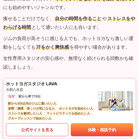
にも始めやすいジャンルです。
痩せることだけでなく、
自分の時間を作ること
や
ストレスをや
わらげる時間
として通いたい人にも合います。
ジムの負荷が高そうに感じる人でも、ホットヨガなら激しい運
動をしなくても
汗をかく爽快感
を得やすい場合があります。
女性専用スタジオの安心感や、無理なく続けられる回数かも確
認しましょう。
ホットヨガスタジオ LAVA
大和八木店
ヨガ
駅から車で15分
駅から5分以内のジムに通いたい人
姿勢・腰痛・肩こりが気になる人
ホットヨガを始めたい人
ストレスを解消したい人
マットピラティスを始めたい人
グループレッスンで始めたい人
公式サイトを見る
体験・相談予約