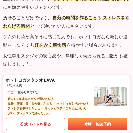
にも始めやすいジャンルです。
痩せることだけでなく、
自分の時間を作ること
や
ストレスをや
わらげる時間
として通いたい人にも合います。
ジムの負荷が高そうに感じる人でも、ホットヨガなら激しい運
動をしなくても
汗をかく爽快感
を得やすい場合があります。
女性専用スタジオの安心感や、無理なく続けられる回数かも確
認しましょう。
ホットヨガスタジオ LAVA
大和八木店
ヨガ
駅から車で17分
駅から5分以内のジムに通いたい人
姿勢・腰痛・肩こりが気になる人
ホットヨガを始めたい人
ストレスを解消したい人
マットピラティスを始めたい人
グループレッスンで始めたい人
公式サイトを見る
体験・相談予約