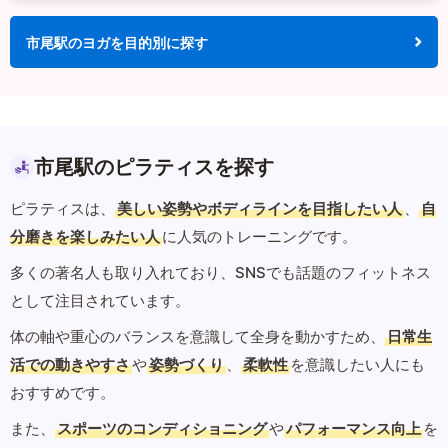
市尾駅のヨガを目的別に探す
市尾駅のピラティスを探す
ピラティスは、
美しい姿勢やボディラインを目指したい人
、
自
分磨きを楽しみたい人
に人気のトレーニングです。
多くの著名人も取り入れており、SNSでも話題のフィットネス
として注目されています。
体の軸や重心のバランスを意識して全身を動かすため、
日常生
活での動きやすさ
や
姿勢づくり
、
柔軟性
を意識したい人にも
おすすめです。
また、
スポーツのコンディショニング
や
パフォーマンス向上
を