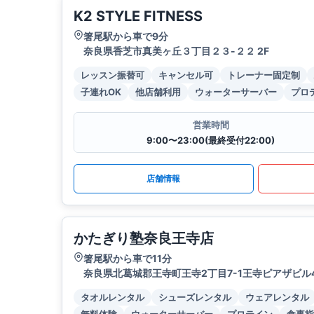
K2 STYLE FITNESS
箸尾駅から車で9分
奈良県香芝市真美ヶ丘３丁目２３-２２ 2F
レッスン振替可
キャンセル可
トレーナー固定制
子連れOK
他店舗利用
ウォーターサーバー
プロ
営業時間
9:00〜23:00(最終受付22:00)
店舗情報
かたぎり塾奈良王寺店
箸尾駅から車で11分
奈良県北葛城郡王寺町王寺2丁目7-1王寺ピアザビル4
タオルレンタル
シューズレンタル
ウェアレンタル