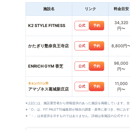
施設名
リンク
料金目安
34,320
K2 STYLE FITNESS
公式
予約
円〜
かたぎり塾奈良王寺店
8,800円
公式
予約
96,000
ENRICH GYM 香芝
公式
予約
円〜
11,000
キャンペーン中
公式
予約
アマゾネス葛城新庄店
円〜
※上記には、施設運営者から情報提供のあった施設を掲載しています。
※「○」は、FIT PALETTE編集部が独自の調査・基準に基づき、特にお
※「－」は未提供を示すものではありません。詳細は各施設の公式サイト