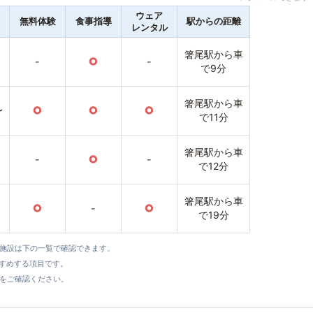
ウェア
無料体験
食事指導
駅からの距離
レンタル
箸尾駅から車
-
○
-
で9分
箸尾駅から車
〜
○
○
○
で11分
箸尾駅から車
-
○
-
で12分
箸尾駅から車
○
-
○
で19分
全施設は下の一覧で確認できます。
すすめする項目です。
をご確認ください。