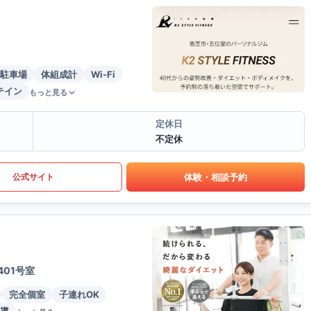
駐車場
体組成計
Wi-Fi
テイン
もっと見る
定休日
不定休
体験・相談予約
公式サイト
01号室
完全個室
子連れOK