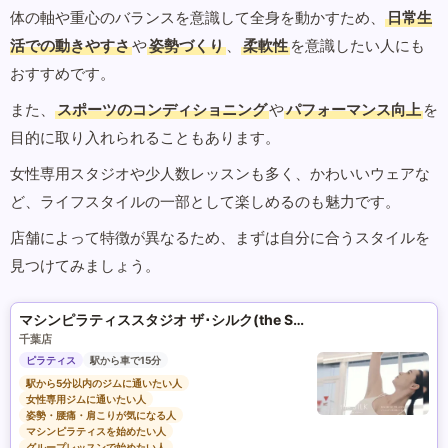
体の軸や重心のバランスを意識して全身を動かすため、
日常生
活での動きやすさ
や
姿勢づくり
、
柔軟性
を意識したい人にも
おすすめです。
また、
スポーツのコンディショニング
や
パフォーマンス向上
を
目的に取り入れられることもあります。
女性専用スタジオや少人数レッスンも多く、かわいいウェアな
ど、ライフスタイルの一部として楽しめるのも魅力です。
店舗によって特徴が異なるため、まずは自分に合うスタイルを
見つけてみましょう。
マシンピラティススタジオ ザ･シルク(the SILK)
千葉店
ピラティス
駅から車で15分
駅から5分以内のジムに通いたい人
女性専用ジムに通いたい人
姿勢・腰痛・肩こりが気になる人
マシンピラティスを始めたい人
グループレッスンで始めたい人