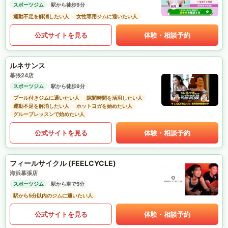
スポーツジム
駅から徒歩9分
運動不足を解消したい人
女性専用ジムに通いたい人
公式サイトを見る
体験・相談予約
ルネサンス
幕張24店
スポーツジム
駅から徒歩9分
プール付きジムに通いたい人
隙間時間を活用したい人
運動不足を解消したい人
ホットヨガを始めたい人
グループレッスンで始めたい人
公式サイトを見る
体験・相談予約
フィールサイクル (FEELCYCLE)
海浜幕張店
スポーツジム
駅から車で5分
駅から5分以内のジムに通いたい人
公式サイトを見る
体験・相談予約