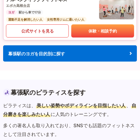
エポカ高根台店
ヨガ
駅から車で17分
運動不足を解消したい人
女性専用ジムに通いたい人
公式サイトを見る
体験・相談予約
幕張駅のヨガを目的別に探す
幕張駅のピラティスを探す
ピラティスは、
美しい姿勢やボディラインを目指したい人
、
自
分磨きを楽しみたい人
に人気のトレーニングです。
多くの著名人も取り入れており、SNSでも話題のフィットネス
として注目されています。