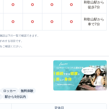
和歌山駅から
○
○
○
○
徒歩7分
和歌山駅から
○
○
○
○
車で7分
全施設は下の一覧で確認できます。
すすめする項目です。
をご確認ください。
ロッカー
無料体験
駅から5分以内
定休日