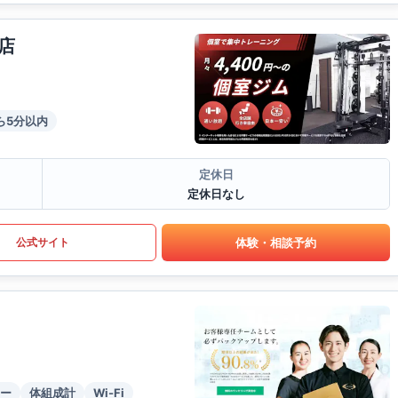
店
ら5分以内
定休日
定休日なし
体験・相談予約
公式サイト
ー
体組成計
Wi-Fi