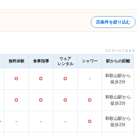
条件を絞り込む
スクロールできます 
ウェア
無料体験
食事指導
シャワー
駅からの距離
レンタル
和歌山駅から
○
○
○
-
徒歩2分
和歌山駅から
○
○
○
○
徒歩2分
和歌山駅から
〜
-
-
-
○
徒歩2分