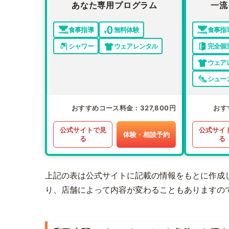
あなた専用プログラム
一流
食事指導
無料体験
食事指
シャワー
ウェアレンタル
完全個
ウェア
シュー
おすすめコース料金
327,800円
おす
公式サイトで見
公式サイ
体験・相談予約
る
る
上記の表は公式サイトに記載の情報をもとに作成
り、店舗によって内容が変わることもありますの