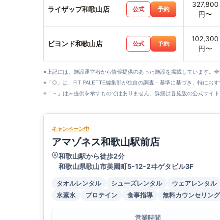
327,800
ライザップ和歌山店
公式
予約
円〜
102,300
ビヨンド和歌山店
公式
予約
円〜
※上記には、施設運営者から情報提供のあった施設を掲載しています。
※「○」は、FIT PALETTE編集部が独自の調査・基準に基づき、特にお
※「－」は未提供を示すものではありません。詳細は各施設の公式サイト
キャンペーン中
アマゾネス和歌山駅前店
和歌山駅から徒歩2分
和歌山県歌山市美園町5-12-2ヰゲタビル3F
タオルレンタル
シューズレンタル
ウェアレンタル
水素水
プロテイン
食事指導
無料カウンセリング
営業時間