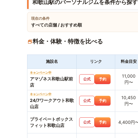
和歌山駅のパーソナルジムを条件から探す
現在の条件
すべての店舗 / おすすめ順
料金・体験・特徴を比べる
施設名
リンク
料金目安
キャンペーン中
11,000
アマゾネス和歌山駅前
公式
予約
円〜
店
キャンペーン中
10,450
24/7ワークアウト和歌
公式
予約
円〜
山店
プライベートボックス
4,400円
公式
予約
フィット和歌山店