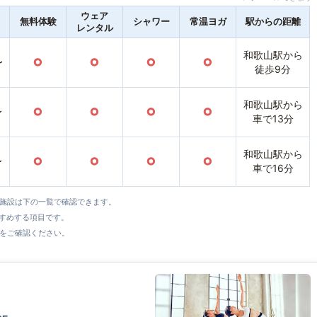
ウェア
無料体験
シャワー
常温ヨガ
駅からの距離
レンタル
和歌山駅から
〜
○
○
○
○
徒歩9分
和歌山駅から
〜
○
○
○
○
車で13分
和歌山駅から
〜
○
○
○
○
車で16分
全施設は下の一覧で確認できます。
すすめする項目です。
をご確認ください。