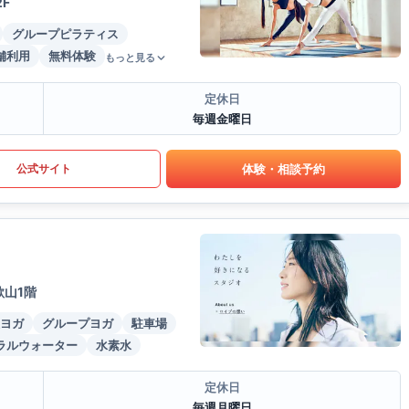
F
グループピラティス
舗利用
無料体験
もっと見る
定休日
毎週金曜日
体験・相談予約
公式サイト
歌山1階
ヨガ
グループヨガ
駐車場
ラルウォーター
水素水
定休日
毎週月曜日