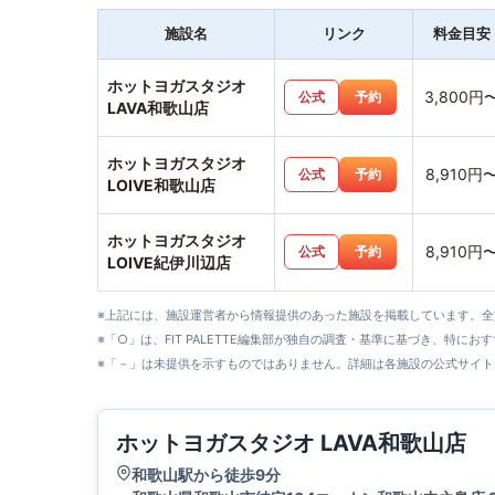
施設名
リンク
料金目安
ホットヨガスタジオ
3,800円
公式
予約
LAVA和歌山店
ホットヨガスタジオ
8,910円
公式
予約
LOIVE和歌山店
ホットヨガスタジオ
8,910円
公式
予約
LOIVE紀伊川辺店
※上記には、施設運営者から情報提供のあった施設を掲載しています。
※「○」は、FIT PALETTE編集部が独自の調査・基準に基づき、特にお
※「－」は未提供を示すものではありません。詳細は各施設の公式サイト
ホットヨガスタジオ LAVA和歌山店
和歌山駅から徒歩9分