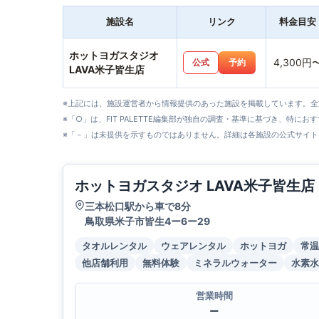
施設名
リンク
料金目安
ホットヨガスタジオ
4,300円
公式
予約
LAVA米子皆生店
※上記には、施設運営者から情報提供のあった施設を掲載しています。
※「○」は、FIT PALETTE編集部が独自の調査・基準に基づき、特にお
※「－」は未提供を示すものではありません。詳細は各施設の公式サイト
ホットヨガスタジオ LAVA米子皆生店
三本松口駅から車で8分
鳥取県米子市皆生4ー6ー29
タオルレンタル
ウェアレンタル
ホットヨガ
常温
他店舗利用
無料体験
ミネラルウォーター
水素水
営業時間
ー