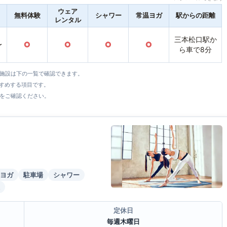
ウェア
無料体験
シャワー
常温ヨガ
駅からの距離
レンタル
三本松口駅か
〜
○
○
○
○
ら車で8分
全施設は下の一覧で確認できます。
すすめする項目です。
をご確認ください。
ヨガ
駐車場
シャワー
定休日
毎週木曜日