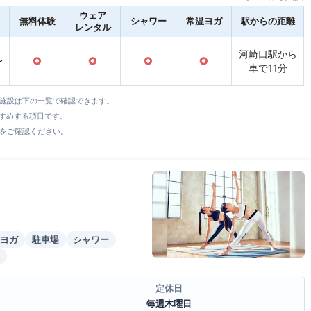
ウェア
無料体験
シャワー
常温ヨガ
駅からの距離
レンタル
河崎口駅から
〜
○
○
○
○
車で11分
全施設は下の一覧で確認できます。
すすめする項目です。
をご確認ください。
ヨガ
駐車場
シャワー
定休日
毎週木曜日