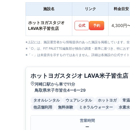
施設名
リンク
料金目安
ホットヨガスタジオ
4,300円
公式
予約
LAVA米子皆生店
※上記には、施設運営者から情報提供のあった施設を掲載しています。
※「○」は、FIT PALETTE編集部が独自の調査・基準に基づき、特にお
※「－」は未提供を示すものではありません。詳細は各施設の公式サイト
ホットヨガスタジオ LAVA米子皆生店
河崎口駅から車で11分
鳥取県米子市皆生4ー6ー29
タオルレンタル
ウェアレンタル
ホットヨガ
常温
他店舗利用
無料体験
ミネラルウォーター
水素水
営業時間
ー