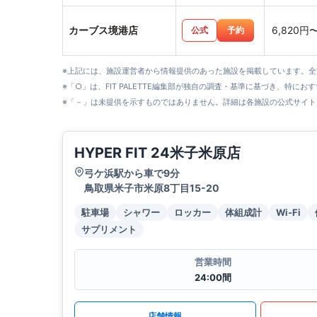
カーブス境港店
6,820円
公式
予約
※上記には、施設運営者から情報提供のあった施設を掲載しています。
※「○」は、FIT PALETTE編集部が独自の調査・基準に基づき、特にお
※「－」は未提供を示すものではありません。詳細は各施設の公式サイト
HYPER FIT 24米子米原店
弓ケ浜駅から車で9分
鳥取県米子市米原8丁目15-20
駐車場
シャワー
ロッカー
体組成計
Wi-Fi
サプリメント
営業時間
24:00間
店舗情報