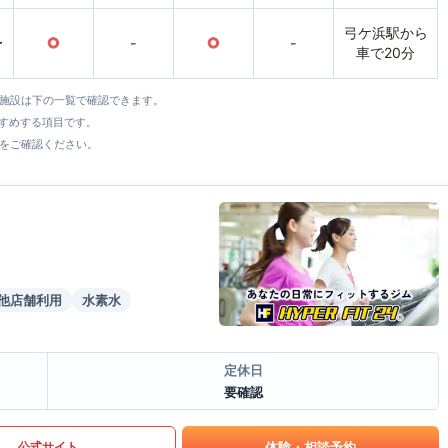
弓ケ浜駅から
〜
○
-
○
-
車で20分
全施設は下の一覧で確認できます。
すすめする項目です。
をご確認ください。
他店舗利用
水素水
定休日
要確認
体験・相談予約
公式サイト