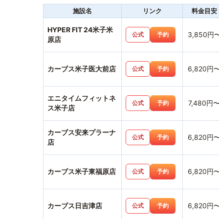
施設名
リンク
料金目安
HYPER FIT 24米子米
3,850円
公式
予約
原店
カーブス米子医大前店
6,820円
公式
予約
エニタイムフィットネ
7,480円
公式
予約
ス米子店
カーブス安来プラーナ
6,820円
公式
予約
店
カーブス米子東福原店
6,820円
公式
予約
カーブス日吉津店
6,820円
公式
予約