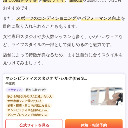
おすすめです。
また、
スポーツのコンディショニング
や
パフォーマンス向上
を
目的に取り入れられることもあります。
女性専用スタジオや少人数レッスンも多く、かわいいウェアな
ど、ライフスタイルの一部として楽しめるのも魅力です。
店舗によって特徴が異なるため、まずは自分に合うスタイルを
見つけてみましょう。
マシンピラティススタジオ ザ･シルク(the SILK)
千葉店
ピラティス
駅から車で11分
駅から5分以内のジムに通いたい人
女性専用ジムに通いたい人
姿勢・腰痛・肩こりが気になる人
マシンピラティスを始めたい人
グループレッスンで始めたい人
公式サイトを見る
体験・相談予約