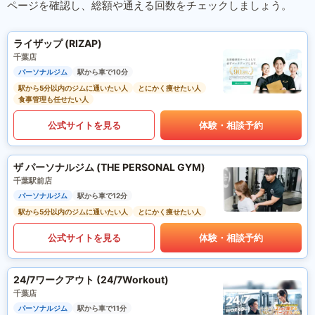
ページを確認し、総額や通える回数をチェックしましょう。
ライザップ (RIZAP)
千葉店
パーソナルジム
駅から車で10分
駅から5分以内のジムに通いたい人
とにかく痩せたい人
食事管理も任せたい人
公式サイトを見る
体験・相談予約
ザ パーソナルジム (THE PERSONAL GYM)
千葉駅前店
パーソナルジム
駅から車で12分
駅から5分以内のジムに通いたい人
とにかく痩せたい人
公式サイトを見る
体験・相談予約
24/7ワークアウト (24/7Workout)
千葉店
パーソナルジム
駅から車で11分