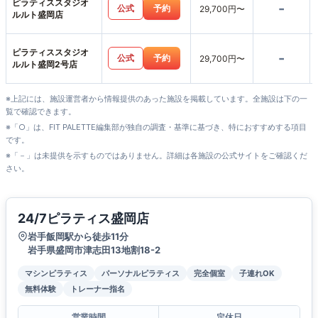
ピラティススタジオ
-
公式
予約
29,700円〜
ルルト盛岡店
ピラティススタジオ
-
公式
予約
29,700円〜
ルルト盛岡2号店
※上記には、施設運営者から情報提供のあった施設を掲載しています。全施設は下の一
覧で確認できます。
※「○」は、FIT PALETTE編集部が独自の調査・基準に基づき、特におすすめする項目
です。
※「－」は未提供を示すものではありません。詳細は各施設の公式サイトをご確認くだ
さい。
24/7ピラティス盛岡店
岩手飯岡駅から徒歩11分
岩手県盛岡市津志田13地割18-2
マシンピラティス
パーソナルピラティス
完全個室
子連れOK
無料体験
トレーナー指名
営業時間
定休日