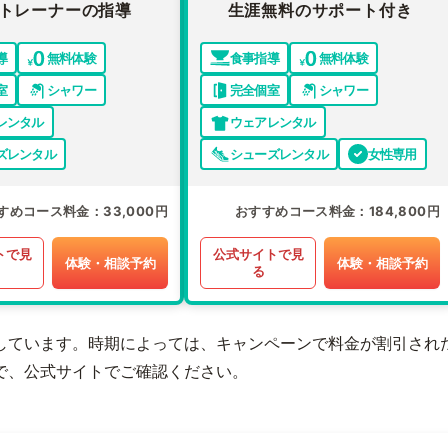
トレーナーの指導
生涯無料のサポート付き
導
無料体験
食事指導
無料体験
室
シャワー
完全個室
シャワー
レンタル
ウェアレンタル
ズレンタル
シューズレンタル
女性専用
すめコース料金
33,000円
おすすめコース料金
184,800円
トで見
公式サイトで見
体験・相談予約
体験・相談予約
る
しています。時期によっては、キャンペーンで料金が割引され
で、公式サイトでご確認ください。