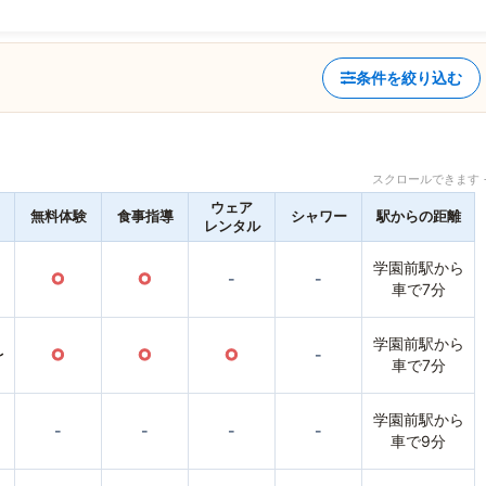
条件を絞り込む
スクロールできます 
ウェア
無料体験
食事指導
シャワー
駅からの距離
レンタル
学園前駅から
○
○
-
-
車で7分
学園前駅から
〜
○
○
○
-
車で7分
学園前駅から
-
-
-
-
車で9分