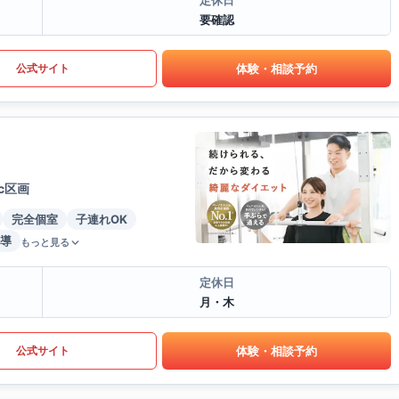
定休日
要確認
体験・相談予約
公式サイト
c区画
完全個室
子連れOK
導
もっと見る
定休日
月・木
体験・相談予約
公式サイト