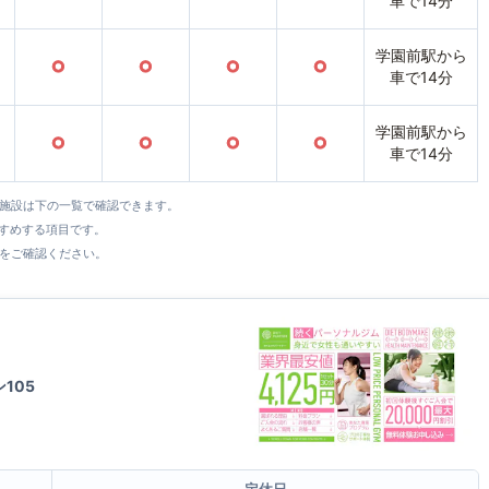
車で14分
学園前駅から
○
○
○
○
車で14分
学園前駅から
○
○
○
○
車で14分
全施設は下の一覧で確認できます。
すすめする項目です。
をご確認ください。
105