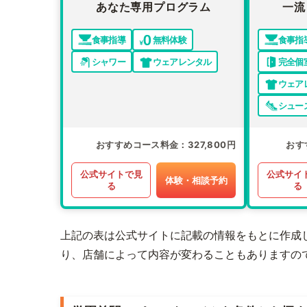
あなた専用プログラム
一流
食事指導
無料体験
食事指
シャワー
ウェアレンタル
完全個
ウェア
シュー
おすすめコース料金
327,800円
おす
公式サイトで見
公式サイ
体験・相談予約
る
る
上記の表は公式サイトに記載の情報をもとに作成
り、店舗によって内容が変わることもありますの