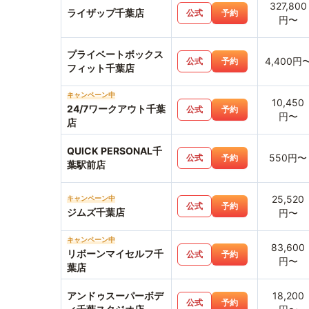
327,800
ライザップ千葉店
公式
予約
円〜
プライベートボックス
4,400円
公式
予約
フィット千葉店
キャンペーン中
10,450
24/7ワークアウト千葉
公式
予約
円〜
店
QUICK PERSONAL千
550円〜
公式
予約
葉駅前店
25,520
キャンペーン中
公式
予約
ジムズ千葉店
円〜
キャンペーン中
83,600
リボーンマイセルフ千
公式
予約
円〜
葉店
アンドゥスーパーボデ
18,200
公式
予約