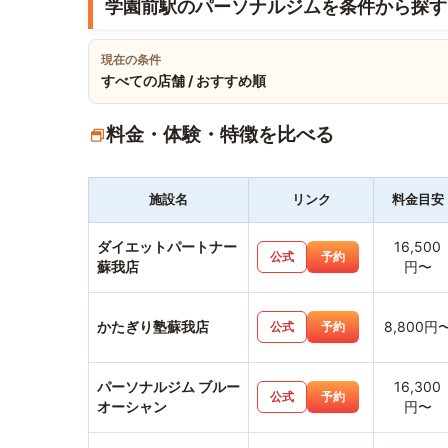
学園前駅のパーソナルジムを条件から探す
現在の条件
すべての店舗 / おすすめ順
料金・体験・特徴を比べる
施設名
リンク
料金目安
ダイエットパートナー
16,500
公式
予約
蘇我店
円〜
かたぎり塾蘇我店
8,800円
公式
予約
パーソナルジム ブルー
16,300
公式
予約
オーシャン
円〜