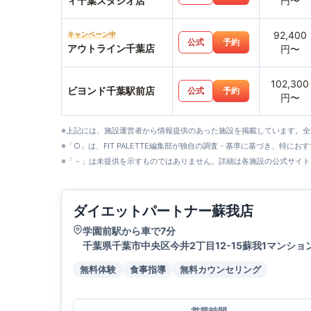
ィ千葉スタジオ店
円〜
92,400
キャンペーン中
公式
予約
アウトライン千葉店
円〜
102,300
ビヨンド千葉駅前店
公式
予約
円〜
※上記には、施設運営者から情報提供のあった施設を掲載しています。
※「○」は、FIT PALETTE編集部が独自の調査・基準に基づき、特にお
※「－」は未提供を示すものではありません。詳細は各施設の公式サイト
ダイエットパートナー蘇我店
学園前駅から車で7分
千葉県千葉市中央区今井2丁目12-15蘇我1マンション
無料体験
食事指導
無料カウンセリング