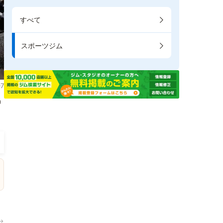
すべて
スポーツジム
7
掲
→