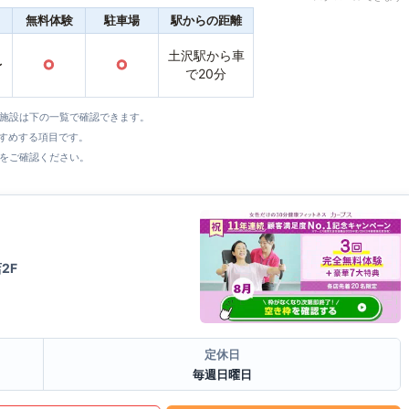
無料体験
駐車場
駅からの距離
土沢駅から車
〜
○
○
で20分
全施設は下の一覧で確認できます。
すすめする項目です。
をご確認ください。
2F
定休日
毎週日曜日