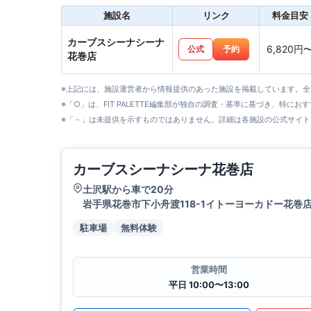
施設名
リンク
料金目安
カーブスシーナシーナ
6,820円
公式
予約
花巻店
※上記には、施設運営者から情報提供のあった施設を掲載しています。
※「○」は、FIT PALETTE編集部が独自の調査・基準に基づき、特にお
※「－」は未提供を示すものではありません。詳細は各施設の公式サイト
カーブスシーナシーナ花巻店
土沢駅から車で20分
岩手県花巻市下小舟渡118-1イトーヨーカドー花巻店
駐車場
無料体験
営業時間
平日 10:00〜13:00