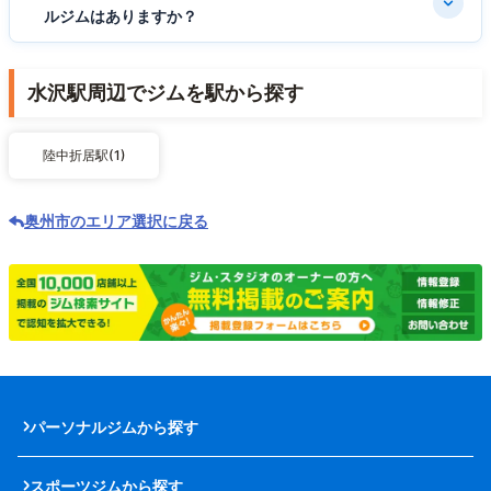
ルジムはありますか？
水沢駅周辺でジムを駅から探す
陸中折居駅(1)
奥州市のエリア選択に戻る
パーソナルジムから探す
スポーツジムから探す