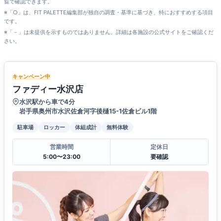
覧で確認できます。
※「○」は、FIT PALETTE編集部が独自の調査・基準に基づき、特におすすめする項目
です。
※「－」は未提供を示すものではありません。詳細は各施設の公式サイトをご確認くだ
さい。
キャンペーン中
ファディー水沢店
水沢駅から車で4分
岩手県奥州市水沢佐倉河字後樋15-1佐倉ビル1階
駐車場
ロッカー
体組成計
無料体験
営業時間
定休日
5:00〜23:00
要確認