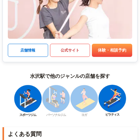
体験・相談予約
店舗情報
公式サイト
水沢駅で他のジャンルの店舗を探す
ピラティス
スポーツジム
パーソナルジム
ヨガ
よくある質問