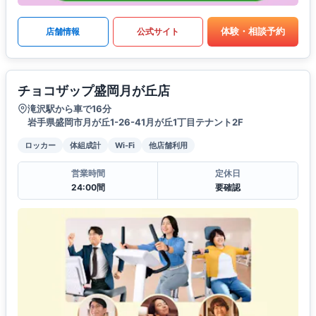
体験・相談予約
店舗情報
公式サイト
チョコザップ盛岡月が丘店
滝沢駅から車で16分
岩手県盛岡市月が丘1-26-41月が丘1丁目テナント2F
ロッカー
体組成計
Wi-Fi
他店舗利用
営業時間
定休日
24:00間
要確認