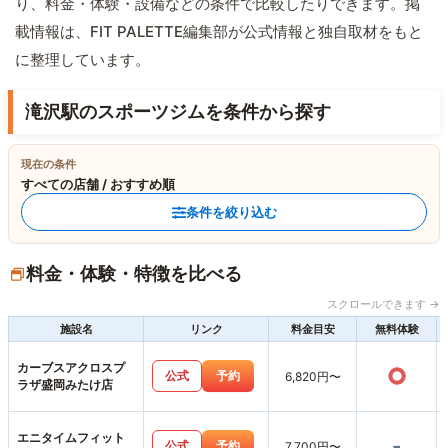
り、料金・体験・設備などの条件で比較したりできます。掲
載情報は、FIT PALETTE編集部が公式情報と独自取材をもと
に整理しています。
滝沢駅のスポーツジムを条件から探す
現在の条件
すべての店舗 / おすすめ順
条件を絞り込む
料金・体験・特徴を比べる
スクロールできます →
施設名
リンク
料金目安
無料体験
カーブスアクロスプ
○
公式
予約
6,820円〜
ラザ盛岡みたけ店
エニタイムフィット
-
公式
予約
7,700円〜