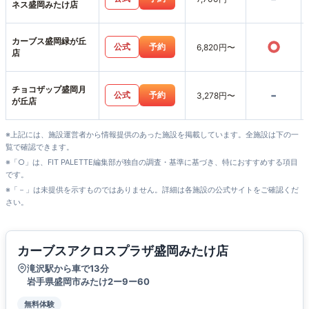
ネス盛岡みたけ店
カーブス盛岡緑が丘
○
公式
予約
6,820円〜
店
チョコザップ盛岡月
-
公式
予約
3,278円〜
が丘店
※上記には、施設運営者から情報提供のあった施設を掲載しています。全施設は下の一
覧で確認できます。
※「○」は、FIT PALETTE編集部が独自の調査・基準に基づき、特におすすめする項目
です。
※「－」は未提供を示すものではありません。詳細は各施設の公式サイトをご確認くだ
さい。
カーブスアクロスプラザ盛岡みたけ店
滝沢駅から車で13分
岩手県盛岡市みたけ2ー9ー60
無料体験