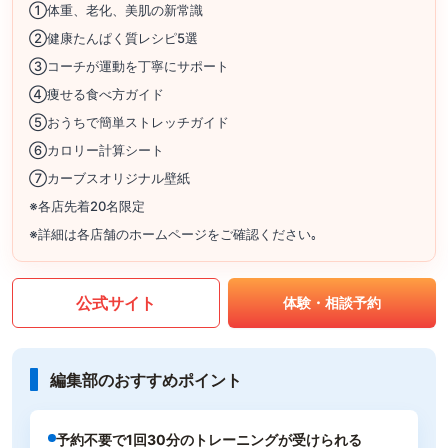
①体重、老化、美肌の新常識
②健康たんぱく質レシピ5選
③コーチが運動を丁寧にサポート
④痩せる食べ方ガイド
⑤おうちで簡単ストレッチガイド
⑥カロリー計算シート
⑦カーブスオリジナル壁紙
※各店先着20名限定
※詳細は各店舗のホームページをご確認ください｡
公式サイト
体験・相談予約
編集部のおすすめポイント
予約不要で1回30分のトレーニングが受けられる