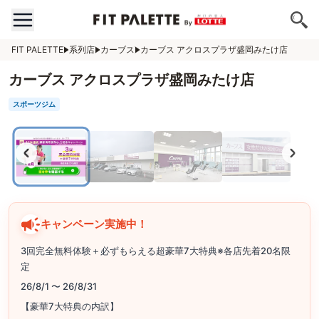
FIT PALETTE
系列店
カーブス
カーブス アクロスプラザ盛岡みたけ店
カーブス アクロスプラザ盛岡みたけ店
スポーツジム
キャンペーン実施中！
3回完全無料体験＋必ずもらえる超豪華7大特典※各店先着20名限
定
26/8/1 〜 26/8/31
【豪華7大特典の内訳】