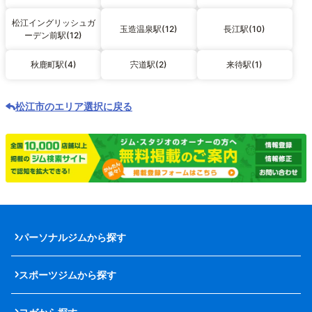
松江イングリッシュガ
玉造温泉駅(12)
長江駅(10)
ーデン前駅(12)
秋鹿町駅(4)
宍道駅(2)
来待駅(1)
松江市のエリア選択に戻る
パーソナルジムから探す
スポーツジムから探す