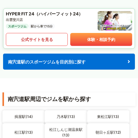
HYPER FIT 24（ハイパーフィット24）
出雲斐川店
スポーツジム
駅から車で15分
公式サイトを見る
体験・相談予約
南宍道駅のスポーツジムを目的別に探す
南宍道駅周辺でジムを駅から探す
揖屋駅(14)
乃木駅(13)
東松江駅(13)
松江しんじ湖温泉駅
松江駅(13)
朝日ヶ丘駅(12)
(13)