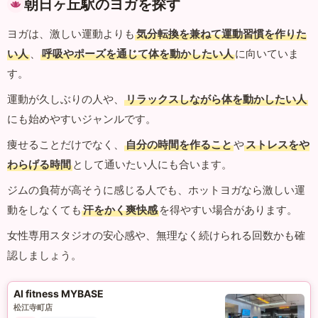
朝日ヶ丘駅のヨガを探す
ヨガは、激しい運動よりも
気分転換を兼ねて運動習慣を作りた
い人
、
呼吸やポーズを通じて体を動かしたい人
に向いていま
す。
運動が久しぶりの人や、
リラックスしながら体を動かしたい人
にも始めやすいジャンルです。
痩せることだけでなく、
自分の時間を作ること
や
ストレスをや
わらげる時間
として通いたい人にも合います。
ジムの負荷が高そうに感じる人でも、ホットヨガなら激しい運
動をしなくても
汗をかく爽快感
を得やすい場合があります。
女性専用スタジオの安心感や、無理なく続けられる回数かも確
認しましょう。
AI fitness MYBASE
松江寺町店