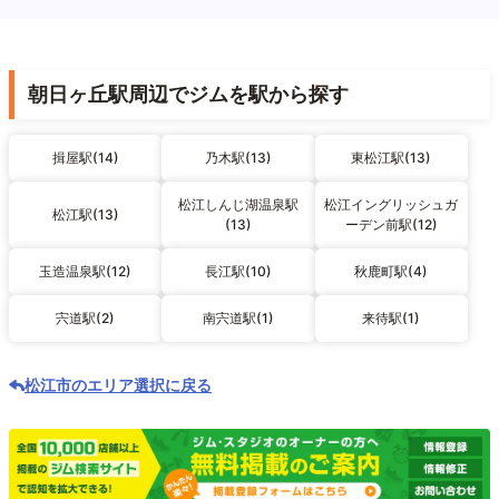
朝日ヶ丘駅周辺でジムを駅から探す
揖屋駅(14)
乃木駅(13)
東松江駅(13)
松江しんじ湖温泉駅
松江イングリッシュガ
松江駅(13)
(13)
ーデン前駅(12)
玉造温泉駅(12)
長江駅(10)
秋鹿町駅(4)
宍道駅(2)
南宍道駅(1)
来待駅(1)
松江市のエリア選択に戻る