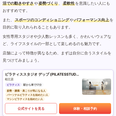
活での動きやすさ
や
姿勢づくり
、
柔軟性
を意識したい人にも
おすすめです。
また、
スポーツのコンディショニング
や
パフォーマンス向上
を
目的に取り入れられることもあります。
女性専用スタジオや少人数レッスンも多く、かわいいウェアな
ど、ライフスタイルの一部として楽しめるのも魅力です。
店舗によって特徴が異なるため、まずは自分に合うスタイルを
見つけてみましょう。
ピラティススタジオ デップ (PILATESSTUDIO DEP)
松江店
ピラティス
駅から車で17分
姿勢・腰痛・肩こりが気になる人
パーソナルピラティスを始めたい人
マシンピラティスを始めたい人
公式サイトを見る
体験・相談予約