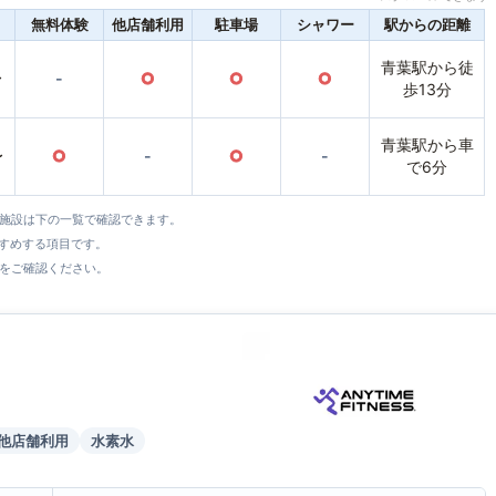
無料体験
他店舗利用
駐車場
シャワー
駅からの距離
青葉駅から徒
〜
-
○
○
○
歩13分
青葉駅から車
〜
○
-
○
-
で6分
全施設は下の一覧で確認できます。
すすめする項目です。
をご確認ください。
他店舗利用
水素水