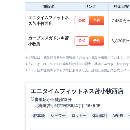
施設名
リンク
料金目安
エニタイムフィットネ
7,480円
公式
予約
ス苫小牧西店
カーブスメガドンキ苫
6,820円
公式
予約
小牧店
※上記には、施設運営者から情報提供のあった施設を掲載しています。
※「○」は、FIT PALETTE編集部が独自の調査・基準に基づき、特にお
※「－」は未提供を示すものではありません。詳細は各施設の公式サイト
エニタイムフィットネス苫小牧西店
青葉駅から徒歩13分
北海道苫小牧市桜木町4丁目16-5 1F
駐車場
シャワー
ロッカー
体組成計
Wi-Fi