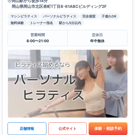
岡山駅から徒歩14分
岡山県岡山市北区表町1丁目8-61ABCビルディング2F
マシンピラティス
パーソナルピラティス
完全個室
子連れOK
無料体験
トレーナー指名
駅から5分以内
営業時間
定休日
8:00〜21:00
年中無休
体験・相談予約
店舗情報
公式サイト