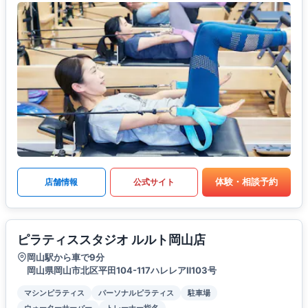
体験・相談予約
店舗情報
公式サイト
ピラティススタジオ ルルト岡山店
岡山駅から車で9分
岡山県岡山市北区平田104-117ハレレアⅡ103号
マシンピラティス
パーソナルピラティス
駐車場
ウォーターサーバー
トレーナー指名