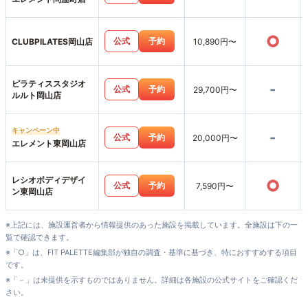
○
公式
予約
CLUBPILATES岡山店
10,890円〜
ピラティススタジオ
-
公式
予約
29,700円〜
ルルト岡山店
キャンペーン中
-
公式
予約
20,000円〜
エレメント東岡山店
レシオボディデザイ
○
公式
予約
7,590円〜
ン東岡山店
※上記には、施設運営者から情報提供のあった施設を掲載しています。全施設は下の一
覧で確認できます。
※「○」は、FIT PALETTE編集部が独自の調査・基準に基づき、特におすすめする項目
です。
※「－」は未提供を示すものではありません。詳細は各施設の公式サイトをご確認くだ
さい。