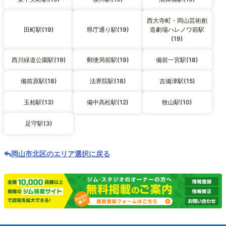
西大寺町・岡山芸術創
田町駅(19)
県庁通り駅(19)
造劇場ハレノワ前駅
(19)
西川緑道公園駅(19)
郵便局前駅(19)
備前一宮駅(18)
備前原駅(18)
法界院駅(18)
吉備津駅(15)
玉柏駅(13)
備中高松駅(12)
牧山駅(10)
足守駅(3)
岡山市北区のエリア選択に戻る