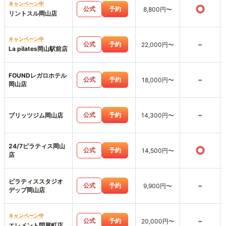
キャンペーン中
○
公式
予約
8,800円〜
リントスル岡山店
キャンペーン中
-
公式
予約
22,000円〜
La pilates岡山駅前店
FOUNDレガロホテル
-
公式
予約
18,000円〜
岡山店
-
公式
予約
プリッツジム岡山店
14,300円〜
24/7ピラティス岡山
○
公式
予約
14,500円〜
店
ピラティススタジオ
-
公式
予約
9,900円〜
デップ岡山店
キャンペーン中
-
公式
予約
20,000円〜
エレメント問屋町店