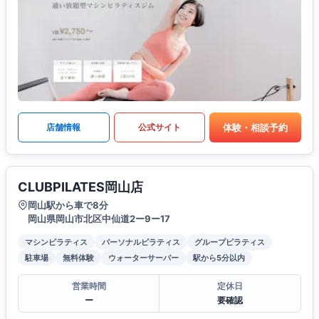
体験・相談予約
店舗情報
公式サイト
CLUBPILATES岡山店
岡山駅から車で8分
岡山県岡山市北区中仙道2ー9ー17
マシンピラティス
パーソナルピラティス
グループピラティス
駐車場
無料体験
ウォーターサーバー
駅から5分以内
営業時間
定休日
ー
要確認