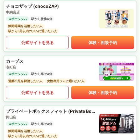
チョコザップ (chocoZAP)
中納言店
スポーツジム
駅から徒歩6分
隙間時間を活用したい人
駅から5分以内のジムに通いたい人
公式サイトを見る
体験・相談予約
カーブス
表町店
スポーツジム
駅から車で3分
運動不足を解消したい人
女性専用ジムに通いたい人
公式サイトを見る
体験・相談予約
プライベートボックスフィット (Private Box Fit)
岡山店
スポーツジム
駅から車で3分
隙間時間を活用したい人
駅から5分以内のジムに通いたい人