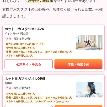
動をしなくても
汗をかく爽快感
を得やすい場合があります。
女性専用スタジオの安心感や、無理なく続けられる回数かも確
認しましょう。
ホットヨガスタジオ LAVA
イオンモール岡山店
ヨガ
駅から車で5分
駅から5分以内のジムに通いたい人
女性専用ジムに通いたい人
姿勢・腰痛・肩こりが気になる人
ホットヨガを始めたい人
ストレスを解消したい人
公式サイトを見る
体験・相談予約
ホットヨガスタジオ LOIVE
岡山店
ヨガ
駅から車で6分
女性専用ジムに通いたい人
姿勢・腰痛・肩こりが気になる人
ホットヨガを始めたい人
ストレスを解消したい人
グループレッスンで始めたい人