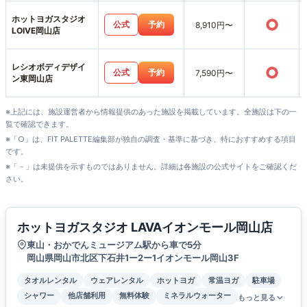
ホットヨガスタジオ
○
公式
予約
8,910円〜
LOIVE岡山店
レシオボディデザイ
○
公式
予約
7,590円〜
ン東岡山店
※上記には、施設運営者から情報提供のあった施設を掲載しています。全施設は下の一
覧で確認できます。
※「○」は、FIT PALETTE編集部が独自の調査・基準に基づき、特におすすめする項目
です。
※「－」は未提供を示すものではありません。詳細は各施設の公式サイトをご確認くだ
さい。
ホットヨガスタジオ LAVAイオンモール岡山店
東山・おかでんミュージアム駅から車で5分
岡山県岡山市北区下石井1ー2ー1イオンモール岡山3F
タオルレンタル
ウェアレンタル
ホットヨガ
常温ヨガ
駐車場
シャワー
他店舗利用
無料体験
ミネラルウォーター
もっと見る