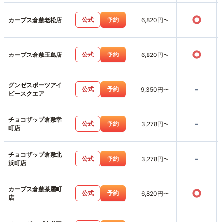
○
公式
予約
カーブス倉敷老松店
6,820円〜
○
公式
予約
カーブス倉敷玉島店
6,820円〜
グンゼスポーツアイ
-
公式
予約
9,350円〜
ビースクエア
チョコザップ倉敷幸
-
公式
予約
3,278円〜
町店
チョコザップ倉敷北
-
公式
予約
3,278円〜
浜町店
カーブス倉敷茶屋町
○
公式
予約
6,820円〜
店