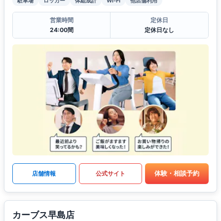
駐車場
ロッカー
体組成計
Wi-Fi
他店舗利用
営業時間
定休日
24:00間
定休日なし
体験・相談予約
店舗情報
公式サイト
カーブス早島店