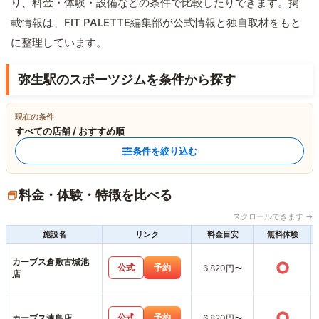
り、料金・体験・設備などの条件で比較したりできます。掲
載情報は、FIT PALETTE編集部が公式情報と独自取材をもと
に整理しています。
弥生駅のスポーツジムを条件から探す
現在の条件
すべての店舗 / おすすめ順
条件を絞り込む
料金・体験・特徴を比べる
スクロールできます →
施設名
リンク
料金目安
無料体験
カーブス倉敷古城池
○
公式
予約
6,820円〜
店
○
公式
予約
カーブス連島店
6,820円〜