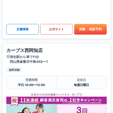
体験・相談予約
店舗情報
公式サイト
カーブス西阿知店
弥生駅から車で11分
岡山県倉敷市中島468ー1
無料体験
営業時間
定休日
平日 10:00〜13:00
毎週日曜日