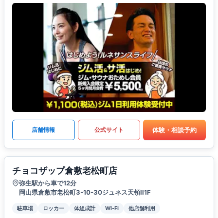
体験・相談予約
店舗情報
公式サイト
チョコザップ倉敷老松町店
弥生駅から車で12分
岡山県倉敷市老松町3-10-30ジュネス天領II1F
駐車場
ロッカー
体組成計
Wi-Fi
他店舗利用