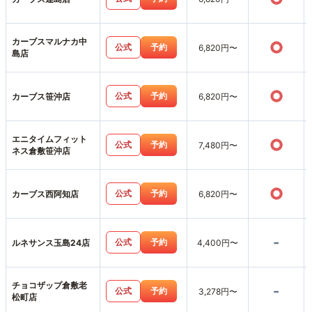
カーブスマルナカ中
○
公式
予約
6,820円〜
島店
○
公式
予約
カーブス笹沖店
6,820円〜
エニタイムフィット
○
公式
予約
7,480円〜
ネス倉敷笹沖店
○
公式
予約
カーブス西阿知店
6,820円〜
-
公式
予約
ルネサンス玉島24店
4,400円〜
チョコザップ倉敷老
-
公式
予約
3,278円〜
松町店