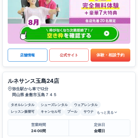
体験・相談予約
店舗情報
公式サイト
ルネサンス玉島24店
弥生駅から車で12分
岡山県 倉敷市玉島７４５
タオルレンタル
シューズレンタル
ウェアレンタル
レッスン振替可
キャンセル可
プール
サウナ
もっと見る
営業時間
定休日
24:00間
金曜日