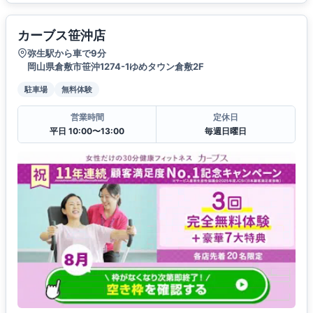
カーブス笹沖店
弥生駅から車で9分
岡山県倉敷市笹沖1274-1ゆめタウン倉敷2F
駐車場
無料体験
営業時間
定休日
平日 10:00〜13:00
毎週日曜日