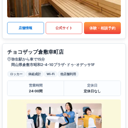
体験・相談予約
店舗情報
公式サイト
チョコザップ倉敷幸町店
弥生駅から車で15分
岡山県倉敷市昭和2-4-10プラザ･ドゥ･オデッサ1F
ロッカー
体組成計
Wi-Fi
他店舗利用
営業時間
定休日
24:00間
定休日なし