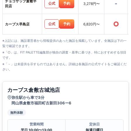
チョコザップ倉敷平
-
公式
予約
3,278円〜
田店
○
公式
予約
カーブス早島店
6,820円〜
※上記には、施設運営者から情報提供のあった施設を掲載しています。全施設は下の一
覧で確認できます。
※「○」は、FIT PALETTE編集部が独自の調査・基準に基づき、特におすすめする項目
です。
※「－」は未提供を示すものではありません。詳細は各施設の公式サイトをご確認くだ
さい。
カーブス倉敷古城池店
弥生駅から車で3分
岡山県倉敷市福田町古新田306ー6
無料体験
営業時間
定休日
平日 10:00〜13:00
毎週日曜日