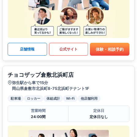
体験・相談予約
店舗情報
公式サイト
チョコザップ倉敷北浜町店
弥生駅から車で15分
岡山県倉敷市北浜町8-75北浜町テナント1F
駐車場
ロッカー
体組成計
Wi-Fi
他店舗利用
営業時間
定休日
24:00間
定休日なし