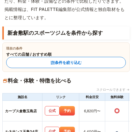
たり、料金・体験・設備などの条件で比較したりできます。
掲載情報は、FIT PALETTE編集部が公式情報と独自取材をも
とに整理しています。
新倉敷駅のスポーツジムを条件から探す
現在の条件
すべての店舗 / おすすめ順
条件を絞り込む
料金・体験・特徴を比べる
スクロールできます →
施設名
リンク
料金目安
無料体験
○
公式
予約
カーブス倉敷玉島店
6,820円〜
-
公式
予約
ルネサンス玉島24店
4,400円〜