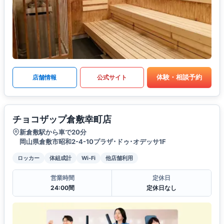
体験・相談予約
店舗情報
公式サイト
チョコザップ倉敷幸町店
新倉敷駅から車で20分
岡山県倉敷市昭和2-4-10プラザ･ドゥ･オデッサ1F
ロッカー
体組成計
Wi-Fi
他店舗利用
営業時間
定休日
24:00間
定休日なし