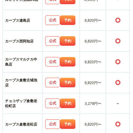
○
公式
予約
カーブス連島店
6,820円〜
○
公式
予約
カーブス西阿知店
6,820円〜
カーブスマルナカ中
○
公式
予約
6,820円〜
島店
カーブス倉敷古城池
○
公式
予約
6,820円〜
店
チョコザップ倉敷老
-
公式
予約
3,278円〜
松町店
○
公式
予約
カーブス倉敷老松店
6,820円〜