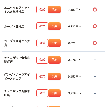
エニタイムフィット
○
公式
予約
7,480円〜
ネス倉敷笹沖店
○
公式
予約
カーブス笹沖店
6,820円〜
カーブス真備ニシナ
○
公式
予約
6,820円〜
店
チョコザップ倉敷北
-
公式
予約
3,278円〜
浜町店
グンゼスポーツアイ
-
公式
予約
9,350円〜
ビースクエア
チョコザップ倉敷幸
-
公式
予約
3,278円〜
町店