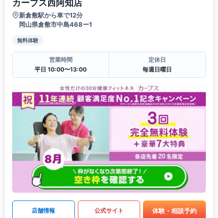
カーブス西阿知店
新倉敷駅から車で12分
岡山県倉敷市中島468ー1
無料体験
営業時間
定休日
平日 10:00〜13:00
毎週日曜日
体験・相談予約
店舗情報
公式サイト