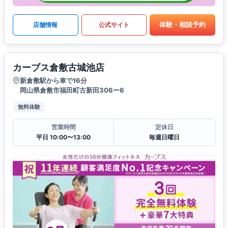
体験・相談予約
店舗情報
公式サイト
カーブス倉敷古城池店
新倉敷駅から車で16分
岡山県倉敷市福田町古新田306ー6
無料体験
営業時間
定休日
平日 10:00〜13:00
毎週日曜日