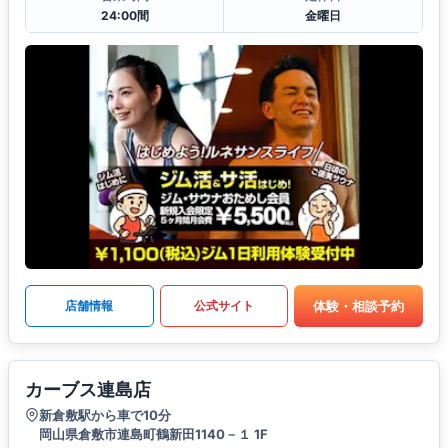
24:00間
金曜日
体験・相談予約
店舗情報
公式サイト
カーブス連島店
新倉敷駅から車で10分
岡山県倉敷市連島町鶴新田1140－１ 1F