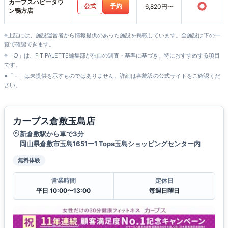
カーブスハピータウ
○
公式
予約
6,820円〜
ン鴨方店
※上記には、施設運営者から情報提供のあった施設を掲載しています。全施設は下の一
覧で確認できます。
※「○」は、FIT PALETTE編集部が独自の調査・基準に基づき、特におすすめする項目
です。
※「－」は未提供を示すものではありません。詳細は各施設の公式サイトをご確認くだ
さい。
カーブス倉敷玉島店
新倉敷駅から車で3分
岡山県倉敷市玉島1651ー1 Tops玉島ショッピングセンター内
無料体験
営業時間
定休日
平日 10:00〜13:00
毎週日曜日