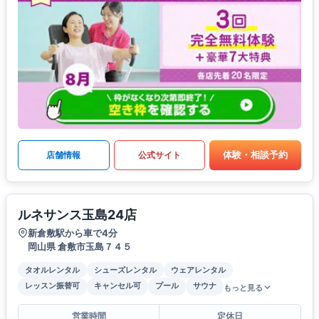
体験・相談予約
店舗情報
公式サイト
ルネサンス玉島24店
新倉敷駅から車で4分
岡山県 倉敷市玉島７４５
タオルレンタル
シューズレンタル
ウェアレンタル
レッスン振替可
キャンセル可
プール
サウナ
もっと見る
営業時間
定休日