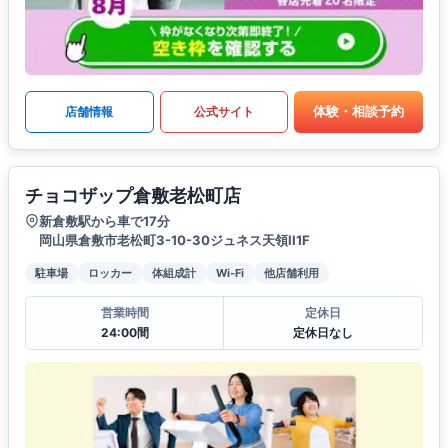
体験・相談予約
店舗情報
公式サイト
チョコザップ倉敷老松町店
新倉敷駅から車で17分
岡山県倉敷市老松町3-10-30ジュネス天領II1F
駐車場
ロッカー
体組成計
Wi-Fi
他店舗利用
営業時間
定休日
24:00間
定休日なし