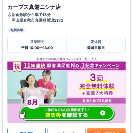
カーブス真備ニシナ店
新倉敷駅から車で18分
岡山県倉敷市真備町川辺2132
無料体験
営業時間
定休日
平日 10:00〜13:00
毎週日曜日