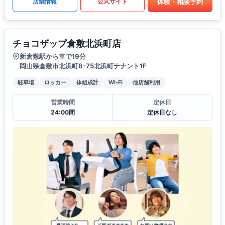
体験・相談予約
店舗情報
公式サイト
チョコザップ倉敷北浜町店
新倉敷駅から車で19分
岡山県倉敷市北浜町8-75北浜町テナント1F
駐車場
ロッカー
体組成計
Wi-Fi
他店舗利用
営業時間
定休日
24:00間
定休日なし