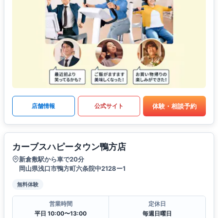
体験・相談予約
店舗情報
公式サイト
カーブスハピータウン鴨方店
新倉敷駅から車で20分
岡山県浅口市鴨方町六条院中2128ー1
無料体験
営業時間
定休日
平日 10:00〜13:00
毎週日曜日