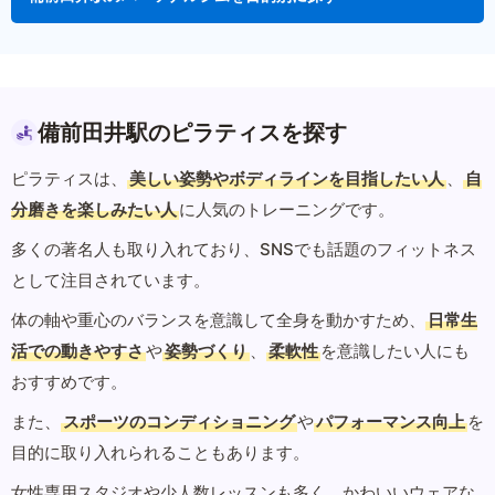
備前田井駅のピラティスを探す
ピラティスは、
美しい姿勢やボディラインを目指したい人
、
自
分磨きを楽しみたい人
に人気のトレーニングです。
多くの著名人も取り入れており、SNSでも話題のフィットネス
として注目されています。
体の軸や重心のバランスを意識して全身を動かすため、
日常生
活での動きやすさ
や
姿勢づくり
、
柔軟性
を意識したい人にも
おすすめです。
また、
スポーツのコンディショニング
や
パフォーマンス向上
を
目的に取り入れられることもあります。
女性専用スタジオや少人数レッスンも多く、かわいいウェアな