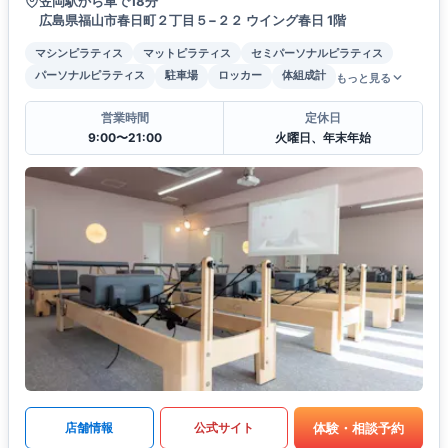
笠岡駅から車で18分
広島県福山市春日町２丁目５−２２ ウイング春日 1階
マシンピラティス
マットピラティス
セミパーソナルピラティス
パーソナルピラティス
駐車場
ロッカー
体組成計
もっと見る
営業時間
定休日
9:00〜21:00
火曜日、年末年始
体験・相談予約
店舗情報
公式サイト