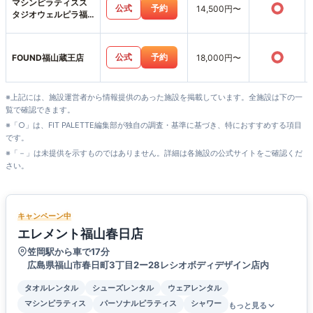
マシンピラティスス
○
公式
予約
14,500円〜
タジオウェルピラ福
山春日店
○
公式
予約
FOUND福山蔵王店
18,000円〜
※上記には、施設運営者から情報提供のあった施設を掲載しています。全施設は下の一
覧で確認できます。
※「○」は、FIT PALETTE編集部が独自の調査・基準に基づき、特におすすめする項目
です。
※「－」は未提供を示すものではありません。詳細は各施設の公式サイトをご確認くだ
さい。
キャンペーン中
エレメント福山春日店
笠岡駅から車で17分
広島県福山市春日町3丁目2ー28レシオボディデザイン店内
タオルレンタル
シューズレンタル
ウェアレンタル
マシンピラティス
パーソナルピラティス
シャワー
もっと見る