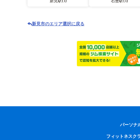
新見駅(1)
石蟹駅(1)
新見市のエリア選択に戻る
パーソナ
フィットネスク