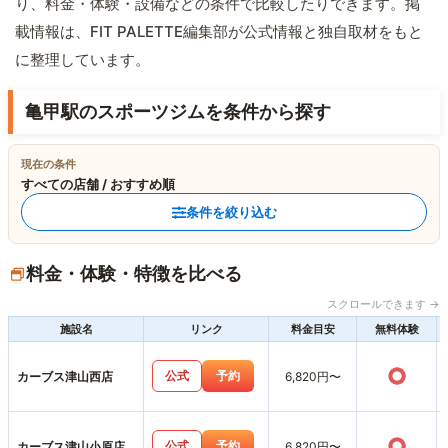
り、料金・体験・設備などの条件で比較したりできます。掲
載情報は、FIT PALETTE編集部が公式情報と独自取材をもと
に整理しています。
亀甲駅のスポーツジムを条件から探す
現在の条件
すべての店舗 / おすすめ順
条件を絞り込む
料金・体験・特徴を比べる
スクロールできます →
施設名
リンク
料金目安
無料体験
○
公式
予約
カーブス津山西店
6,820円〜
○
公式
予約
カーブス津山小原店
6,820円〜