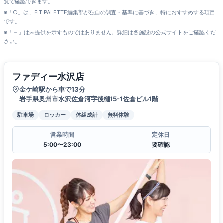
覧で確認できます。
※「○」は、FIT PALETTE編集部が独自の調査・基準に基づき、特におすすめする項目
です。
※「－」は未提供を示すものではありません。詳細は各施設の公式サイトをご確認くだ
さい。
ファディー水沢店
金ケ崎駅から車で13分
岩手県奥州市水沢佐倉河字後樋15-1佐倉ビル1階
駐車場
ロッカー
体組成計
無料体験
営業時間
定休日
5:00〜23:00
要確認