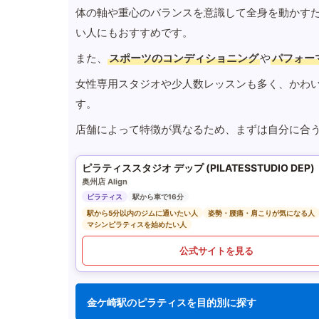
体の軸や重心のバランスを意識して全身を動かす
い人にもおすすめです。
また、
スポーツのコンディショニング
や
パフォー
女性専用スタジオや少人数レッスンも多く、かわ
す。
店舗によって特徴が異なるため、まずは自分に合
ピラティススタジオ デップ (PILATESSTUDIO DEP)
奥州店 Align
ピラティス
駅から車で16分
駅から5分以内のジムに通いたい人
姿勢・腰痛・肩こりが気になる人
マシンピラティスを始めたい人
公式サイトを見る
金ケ崎駅のピラティスを目的別に探す