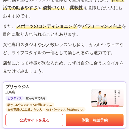
活での動きやすさ
や
姿勢づくり
、
柔軟性
を意識したい人にも
おすすめです。
また、
スポーツのコンディショニング
や
パフォーマンス向上
を
目的に取り入れられることもあります。
女性専用スタジオや少人数レッスンも多く、かわいいウェアな
ど、ライフスタイルの一部として楽しめるのも魅力です。
店舗によって特徴が異なるため、まずは自分に合うスタイルを
見つけてみましょう。
プリッツジム
広島店
ピラティス
駅から車で8分
駅から5分以内のジムに通いたい人
女性専用ジムに通いたい人
セミパーソナルを始めたい人
公式サイトを見る
体験・相談予約