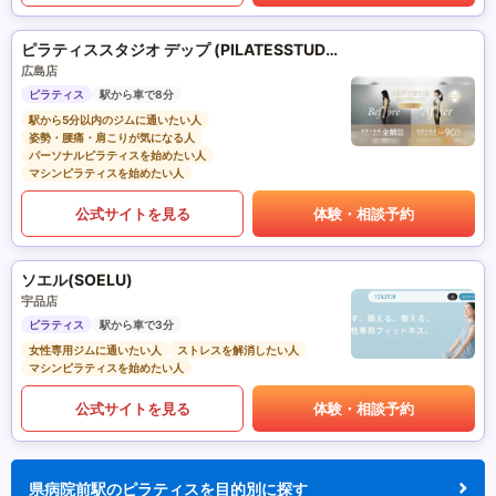
ピラティススタジオ デップ (PILATESSTUDIO DEP)
広島店
ピラティス
駅から車で8分
駅から5分以内のジムに通いたい人
姿勢・腰痛・肩こりが気になる人
パーソナルピラティスを始めたい人
マシンピラティスを始めたい人
公式サイトを見る
体験・相談予約
ソエル(SOELU)
宇品店
ピラティス
駅から車で3分
女性専用ジムに通いたい人
ストレスを解消したい人
マシンピラティスを始めたい人
公式サイトを見る
体験・相談予約
県病院前駅のピラティスを目的別に探す