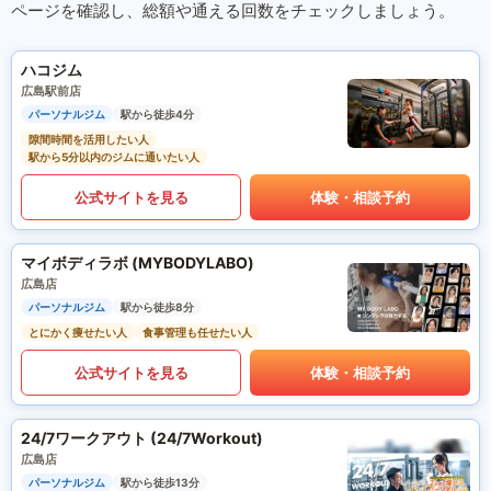
ページを確認し、総額や通える回数をチェックしましょう。
ハコジム
広島駅前店
パーソナルジム
駅から徒歩4分
隙間時間を活用したい人
駅から5分以内のジムに通いたい人
公式サイトを見る
体験・相談予約
マイボディラボ (MYBODYLABO)
広島店
パーソナルジム
駅から徒歩8分
とにかく痩せたい人
食事管理も任せたい人
公式サイトを見る
体験・相談予約
24/7ワークアウト (24/7Workout)
広島店
パーソナルジム
駅から徒歩13分