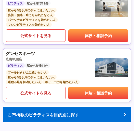
ピラティス
駅から車で13分
駅から5分以内のジムに通いたい人
姿勢・腰痛・肩こりが気になる人
パーソナルピラティスを始めたい人
マシンピラティスを始めたい人
公式サイトを見る
体験・相談予約
グンゼスポーツ
広島祇園店
ピラティス
駅から徒歩11分
プール付きジムに通いたい人
駅から5分以内のジムに通いたい人
運動不足を解消したい人
ホットヨガを始めたい人
公式サイトを見る
体験・相談予約
古市橋駅のピラティスを目的別に探す