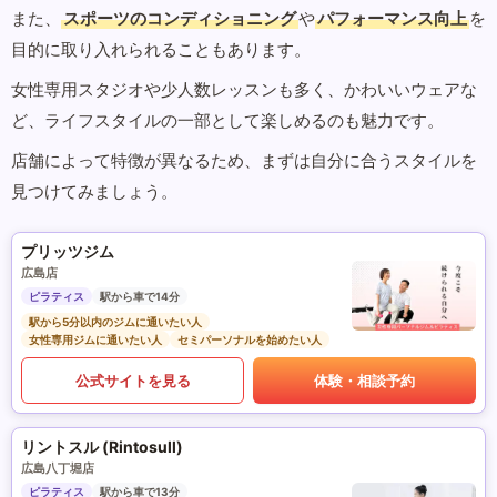
また、
スポーツのコンディショニング
や
パフォーマンス向上
を
目的に取り入れられることもあります。
女性専用スタジオや少人数レッスンも多く、かわいいウェアな
ど、ライフスタイルの一部として楽しめるのも魅力です。
店舗によって特徴が異なるため、まずは自分に合うスタイルを
見つけてみましょう。
プリッツジム
広島店
ピラティス
駅から車で14分
駅から5分以内のジムに通いたい人
女性専用ジムに通いたい人
セミパーソナルを始めたい人
公式サイトを見る
体験・相談予約
リントスル (Rintosull)
広島八丁堀店
ピラティス
駅から車で13分