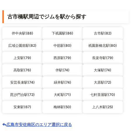
古市橋駅周辺でジムを駅から探す
伴中央駅(88)
下祇園駅(86)
古市駅(82)
広域公園前駅(82)
中筋駅(80)
祇園新橋北駅(80)
上安駅(79)
西原駅(79)
長楽寺駅(79)
高取駅(76)
伴駅(74)
大塚駅(74)
安芸長束駅(74)
緑井駅(74)
大原駅(72)
毘沙門台駅(72)
大町駅(71)
七軒茶屋駅(70)
安東駅(67)
梅林駅(50)
上八木駅(25)
広島市安佐南区のエリア選択に戻る