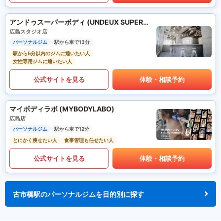
アンドゥスーパーボディ (UNDEUX SUPERBODY)
広島スタジオ店
パーソナルジム
駅から車で13分
駅から5分以内のジムに通いたい人
女性専用ジムに通いたい人
公式サイトを見る
体験・相談予約
マイボディラボ (MYBODYLABO)
広島店
パーソナルジム
駅から車で12分
とにかく痩せたい人
食事管理も任せたい人
公式サイトを見る
体験・相談予約
古市橋駅のパーソナルジムを目的別に探す