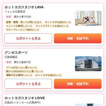
ホットヨガスタジオ LAVA
フォレオ広島東店
ヨガ
駅から車で12分
姿勢・腰痛・肩こりが気になる人
ホットヨガを始めたい人
ストレスを解消したい人
マットピラティスを始めたい人
グループレッスンで始めたい人
公式サイトを見る
体験・相談予約
グンゼスポーツ
広島祇園店
ヨガ
駅から徒歩11分
プール付きジムに通いたい人
駅から5分以内のジムに通いたい人
運動不足を解消したい人
ホットヨガを始めたい人
公式サイトを見る
体験・相談予約
ホットヨガスタジオ LOIVE
広島店(イオンモール広島府中)