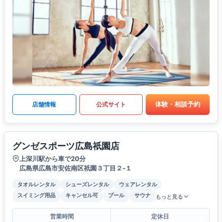
体験・相談予約
店舗情報
公式サイト
グンゼスポーツ広島祇園店
上深川駅から車で20分
広島県広島市安佐南区祇園３丁目２-１
タオルレンタル
シューズレンタル
ウェアレンタル
スイミング用品
キャンセル可
プール
サウナ
もっと見る
営業時間
定休日