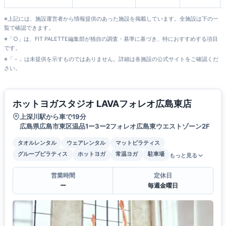
※上記には、施設運営者から情報提供のあった施設を掲載しています。全施設は下の一
覧で確認できます。
※「○」は、FIT PALETTE編集部が独自の調査・基準に基づき、特におすすめする項目
です。
※「－」は未提供を示すものではありません。詳細は各施設の公式サイトをご確認くだ
さい。
ホットヨガスタジオ LAVAフォレオ広島東店
上深川駅から車で19分
広島県広島市東区温品1ー3ー2フォレオ広島東ウエストゾーン2F
タオルレンタル
ウェアレンタル
マットピラティス
グループピラティス
ホットヨガ
常温ヨガ
駐車場
もっと見る
営業時間
定休日
ー
毎週金曜日