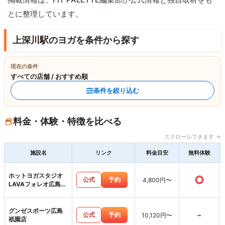
とに整理しています。
上深川駅のヨガを条件から探す
現在の条件
すべての店舗 / おすすめ順
条件を絞り込む
料金・体験・特徴を比べる
スクロールできます →
施設名
リンク
料金目安
無料体験
ホットヨガスタジオ
○
公式
予約
4,800円〜
LAVAフォレオ広島東
店
グンゼスポーツ広島
-
公式
予約
10,120円〜
祇園店