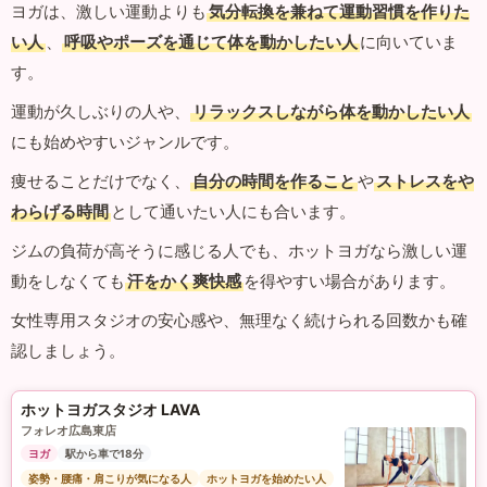
ヨガは、激しい運動よりも
気分転換を兼ねて運動習慣を作りた
い人
、
呼吸やポーズを通じて体を動かしたい人
に向いていま
す。
運動が久しぶりの人や、
リラックスしながら体を動かしたい人
にも始めやすいジャンルです。
痩せることだけでなく、
自分の時間を作ること
や
ストレスをや
わらげる時間
として通いたい人にも合います。
ジムの負荷が高そうに感じる人でも、ホットヨガなら激しい運
動をしなくても
汗をかく爽快感
を得やすい場合があります。
女性専用スタジオの安心感や、無理なく続けられる回数かも確
認しましょう。
ホットヨガスタジオ LAVA
フォレオ広島東店
ヨガ
駅から車で18分
姿勢・腰痛・肩こりが気になる人
ホットヨガを始めたい人