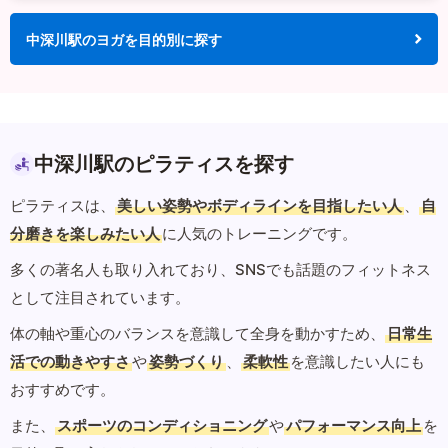
中深川駅のヨガを目的別に探す
中深川駅のピラティスを探す
ピラティスは、
美しい姿勢やボディラインを目指したい人
、
自
分磨きを楽しみたい人
に人気のトレーニングです。
多くの著名人も取り入れており、SNSでも話題のフィットネス
として注目されています。
体の軸や重心のバランスを意識して全身を動かすため、
日常生
活での動きやすさ
や
姿勢づくり
、
柔軟性
を意識したい人にも
おすすめです。
また、
スポーツのコンディショニング
や
パフォーマンス向上
を