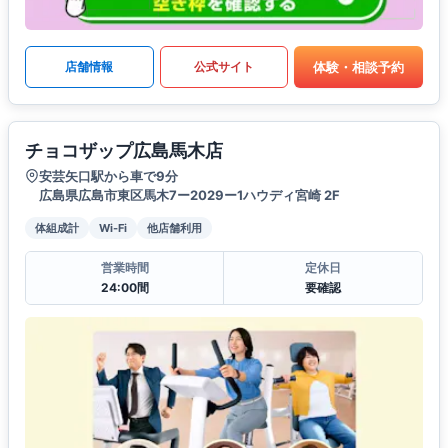
体験・相談予約
店舗情報
公式サイト
チョコザップ広島馬木店
安芸矢口駅から車で9分
広島県広島市東区馬木7ー2029ー1ハウディ宮崎 2F
体組成計
Wi-Fi
他店舗利用
営業時間
定休日
24:00間
要確認