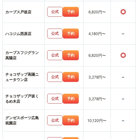
○
公式
予約
カーブス戸坂店
6,820円〜
-
公式
予約
ハコジム西原店
4,180円〜
カーブスフジグラン
○
公式
予約
6,820円〜
高陽店
チョコザップ高陽ニ
-
公式
予約
3,278円〜
ュータウン店
チョコザップ戸坂く
-
公式
予約
3,278円〜
るめ木店
グンゼスポーツ広島
-
公式
予約
10,120円〜
祇園店