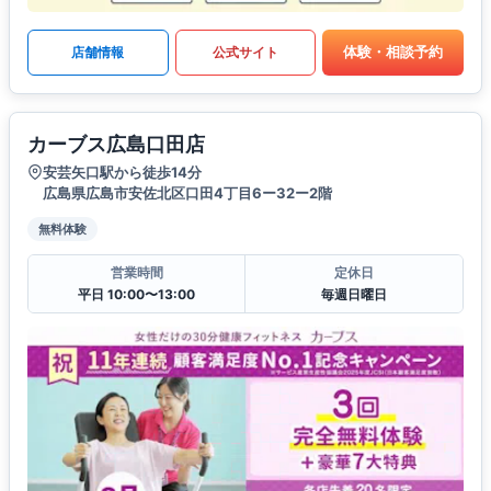
体験・相談予約
店舗情報
公式サイト
カーブス広島口田店
安芸矢口駅から徒歩14分
広島県広島市安佐北区口田4丁目6ー32ー2階
無料体験
営業時間
定休日
平日 10:00〜13:00
毎週日曜日