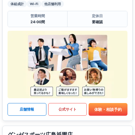
体組成計
Wi-Fi
他店舗利用
営業時間
定休日
24:00間
要確認
体験・相談予約
店舗情報
公式サイト
グンゼスポーツ広島祇園店