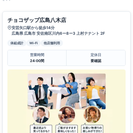
チョコザップ広島八木店
安芸矢口駅から徒歩14分
広島県 広島市 安佐南区川内6ー8ー3 上村テナント 2F
体組成計
Wi-Fi
他店舗利用
営業時間
定休日
24:00間
要確認