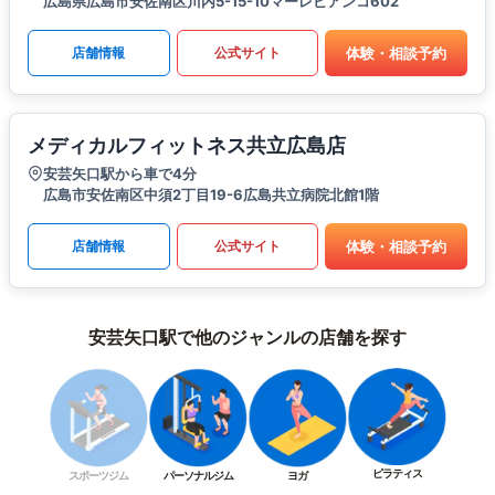
広島県広島市安佐南区川内5-15-10マーレビアンコ602
体験・相談予約
店舗情報
公式サイト
メディカルフィットネス共立広島店
安芸矢口駅から車で4分
広島市安佐南区中須2丁目19-6広島共立病院北館1階
体験・相談予約
店舗情報
公式サイト
安芸矢口駅で他のジャンルの店舗を探す
ピラティス
スポーツジム
パーソナルジム
ヨガ