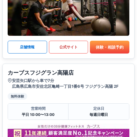
体験・相談予約
店舗情報
公式サイト
カーブスフジグラン高陽店
安芸矢口駅から車で7分
広島県広島市安佐北区亀崎一丁目1番6号 フジグラン高陽 2F
無料体験
営業時間
定休日
平日 10:00〜13:00
毎週日曜日