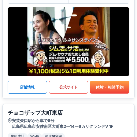
体験・相談予約
店舗情報
公式サイト
チョコザップ大町東店
安芸矢口駅から車で6分
広島県広島市安佐南区大町東2ー14ー6カサグランデV 1F
体組成計
Wi-Fi
他店舗利用