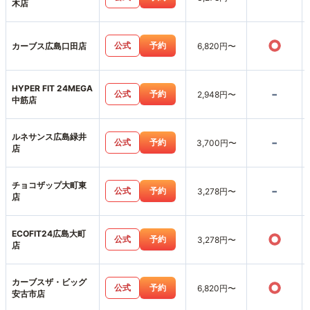
木店
○
公式
予約
カーブス広島口田店
6,820円〜
HYPER FIT 24MEGA
-
公式
予約
2,948円〜
中筋店
ルネサンス広島緑井
-
公式
予約
3,700円〜
店
チョコザップ大町東
-
公式
予約
3,278円〜
店
ECOFIT24広島大町
○
公式
予約
3,278円〜
店
カーブスザ・ビッグ
○
公式
予約
6,820円〜
安古市店