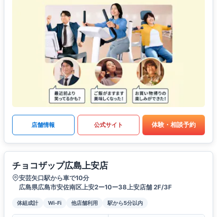
体験・相談予約
店舗情報
公式サイト
チョコザップ広島上安店
安芸矢口駅から車で10分
広島県広島市安佐南区上安2ー10ー38上安店舗 2F/3F
体組成計
Wi-Fi
他店舗利用
駅から5分以内