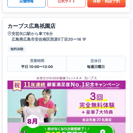
体験・相談予約
店舗情報
公式サイト
カーブス広島祇園店
安芸矢口駅から車で8分
広島県広島市安佐南区西原5丁目20ー16 1F
無料体験
営業時間
定休日
平日 10:00〜13:00
毎週日曜日