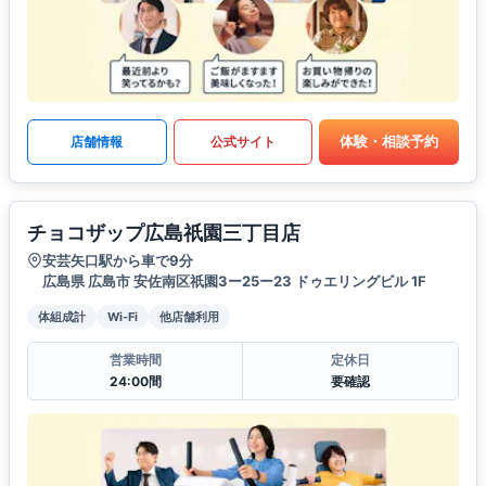
体験・相談予約
店舗情報
公式サイト
チョコザップ広島祇園三丁目店
安芸矢口駅から車で9分
広島県 広島市 安佐南区祇園3ー25ー23 ドゥエリングビル 1F
体組成計
Wi-Fi
他店舗利用
営業時間
定休日
24:00間
要確認