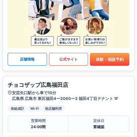
体験・相談予約
店舗情報
公式サイト
チョコザップ広島福田店
安芸矢口駅から車で10分
広島県 広島市 東区福田4ー2060ー3 福田4丁目テナント 1F
体組成計
Wi-Fi
他店舗利用
営業時間
定休日
24:00間
要確認