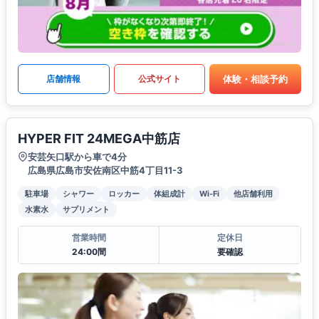
体験・相談予約
店舗情報
公式サイト
HYPER FIT 24MEGA中筋店
安芸矢口駅から車で4分
広島県広島市安佐南区中筋4丁目11-3
駐車場
シャワー
ロッカー
体組成計
Wi-Fi
他店舗利用
水素水
サプリメント
営業時間
定休日
24:00間
要確認