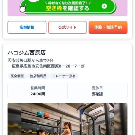
体験・相談予約
店舗情報
公式サイト
ハコジム西原店
安芸矢口駅から車で7分
広島県広島市安佐南区西原8ー28ー7ー2F
完全個室
他店舗利用
トレーナー指名
営業時間
定休日
24:00間
要確認