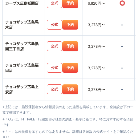
○
公式
予約
カーブス広島祇園店
6,820円〜
チョコザップ広島馬
-
公式
予約
3,278円〜
木店
チョコザップ広島祇
-
公式
予約
3,278円〜
園三丁目店
チョコザップ広島福
-
公式
予約
3,278円〜
田店
チョコザップ広島上
-
公式
予約
3,278円〜
安店
※上記には、施設運営者から情報提供のあった施設を掲載しています。全施設は下の一
覧で確認できます。
※「○」は、FIT PALETTE編集部が独自の調査・基準に基づき、特におすすめする項目
です。
※「－」は未提供を示すものではありません。詳細は各施設の公式サイトをご確認くだ
さい。