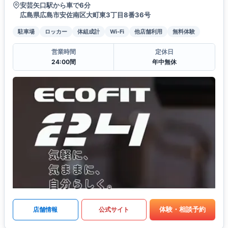
安芸矢口駅から車で6分
広島県広島市安佐南区大町東3丁目8番36号
駐車場
ロッカー
体組成計
Wi-Fi
他店舗利用
無料体験
営業時間
定休日
24:00間
年中無休
体験・相談予約
店舗情報
公式サイト