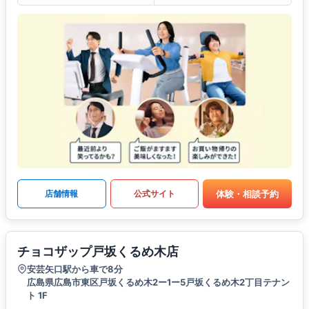
体験・相談予約
店舗情報
公式サイト
チョコザップ戸坂くるめ木店
安芸矢口駅から車で8分
広島県広島市東区戸坂くるめ木2ー1ー5戸坂くるめ木2丁目テナン
ト 1F