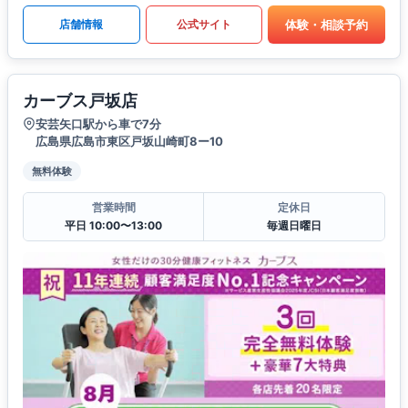
体験・相談予約
店舗情報
公式サイト
カーブス戸坂店
安芸矢口駅から車で7分
広島県広島市東区戸坂山崎町8ー10
無料体験
営業時間
定休日
平日 10:00〜13:00
毎週日曜日