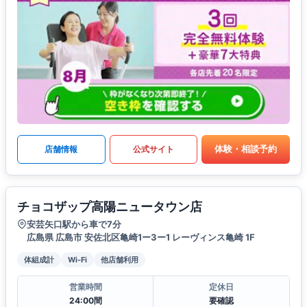
体験・相談予約
店舗情報
公式サイト
チョコザップ高陽ニュータウン店
安芸矢口駅から車で7分
広島県 広島市 安佐北区亀崎1ー3ー1 レーヴィンス亀崎 1F
体組成計
Wi-Fi
他店舗利用
営業時間
定休日
24:00間
要確認