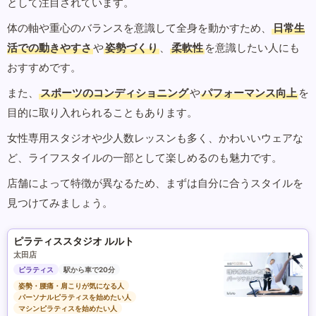
として注目されています。
体の軸や重心のバランスを意識して全身を動かすため、
日常生
活での動きやすさ
や
姿勢づくり
、
柔軟性
を意識したい人にも
おすすめです。
また、
スポーツのコンディショニング
や
パフォーマンス向上
を
目的に取り入れられることもあります。
女性専用スタジオや少人数レッスンも多く、かわいいウェアな
ど、ライフスタイルの一部として楽しめるのも魅力です。
店舗によって特徴が異なるため、まずは自分に合うスタイルを
見つけてみましょう。
ピラティススタジオ ルルト
太田店
ピラティス
駅から車で20分
姿勢・腰痛・肩こりが気になる人
パーソナルピラティスを始めたい人
マシンピラティスを始めたい人