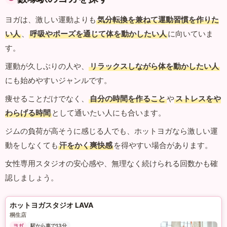
ヨガは、激しい運動よりも
気分転換を兼ねて運動習慣を作りた
い人
、
呼吸やポーズを通じて体を動かしたい人
に向いていま
す。
運動が久しぶりの人や、
リラックスしながら体を動かしたい人
にも始めやすいジャンルです。
痩せることだけでなく、
自分の時間を作ること
や
ストレスをや
わらげる時間
として通いたい人にも合います。
ジムの負荷が高そうに感じる人でも、ホットヨガなら激しい運
動をしなくても
汗をかく爽快感
を得やすい場合があります。
女性専用スタジオの安心感や、無理なく続けられる回数かも確
認しましょう。
ホットヨガスタジオ LAVA
桐生店
ヨガ
駅から車で13分