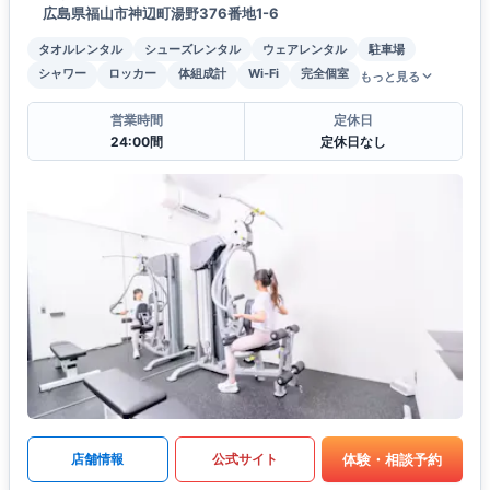
広島県福山市神辺町湯野376番地1-6
タオルレンタル
シューズレンタル
ウェアレンタル
駐車場
シャワー
ロッカー
体組成計
Wi-Fi
完全個室
もっと見る
営業時間
定休日
24:00間
定休日なし
体験・相談予約
店舗情報
公式サイト