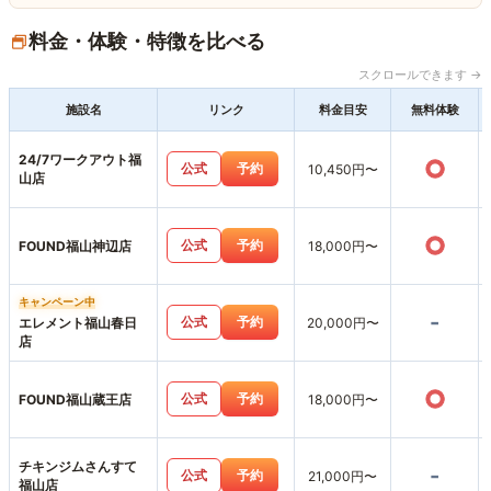
料金・体験・特徴を比べる
スクロールできます →
施設名
リンク
料金目安
無料体験
24/7ワークアウト福
○
公式
予約
10,450円〜
山店
○
公式
予約
FOUND福山神辺店
18,000円〜
キャンペーン中
-
公式
予約
エレメント福山春日
20,000円〜
店
○
公式
予約
FOUND福山蔵王店
18,000円〜
チキンジムさんすて
-
公式
予約
21,000円〜
福山店