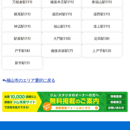
万能倉駅(11)
備後本庄駅(11)
東福山駅(11)
横尾駅(11)
湯田村駅(11)
湯野駅(11)
神辺駅(11)
福山駅(11)
道上駅(11)
駅家駅(11)
大門駅(10)
近田駅(9)
戸手駅(8)
備後赤坂駅(7)
上戸手駅(3)
新市駅(1)
福山市のエリア選択に戻る