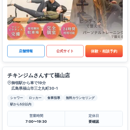
体験・相談予約
店舗情報
公式サイト
チキンジムさんすて福山店
御領駅から車で19分
広島県福山市三之丸町30-1
シャワー
ロッカー
食事指導
無料カウンセリング
駅から5分以内
営業時間
定休日
7:00〜19:30
要確認