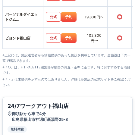
パーソナルダイエッ
○
公式
予約
19,800円〜
トジム
SWITCHBODY福山
駅前店
102,300
○
公式
予約
ビヨンド福山店
円〜
※上記には、施設運営者から情報提供のあった施設を掲載しています。全施設は下の一
覧で確認できます。
※「○」は、FIT PALETTE編集部が独自の調査・基準に基づき、特におすすめする項目
です。
※「－」は未提供を示すものではありません。詳細は各施設の公式サイトをご確認くだ
さい。
24/7ワークアウト福山店
御領駅から車で4分
広島県福山市神辺町新湯野25-8
無料体験