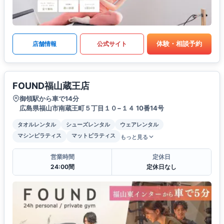
体験・相談予約
店舗情報
公式サイト
FOUND福山蔵王店
御領駅から車で14分
広島県福山市南蔵王町５丁目１０−１４ 10番14号
タオルレンタル
シューズレンタル
ウェアレンタル
マシンピラティス
マットピラティス
もっと見る
営業時間
定休日
24:00間
定休日なし