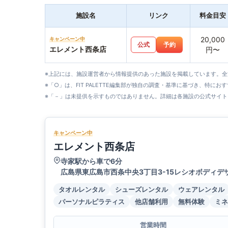
施設名
リンク
料金目安
20,000
キャンペーン中
公式
予約
エレメント西条店
円〜
※上記には、施設運営者から情報提供のあった施設を掲載しています。
※「○」は、FIT PALETTE編集部が独自の調査・基準に基づき、特にお
※「－」は未提供を示すものではありません。詳細は各施設の公式サイト
キャンペーン中
エレメント西条店
寺家駅から車で6分
広島県東広島市西条中央3丁目3-15レシオボディデ
タオルレンタル
シューズレンタル
ウェアレンタル
パーソナルピラティス
他店舗利用
無料体験
ミネ
営業時間